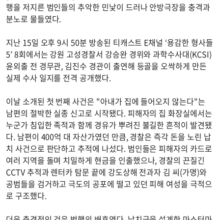
행을 저지른 범인들의 추악한 민낯이 드러나 안방극장을 충격과
분노로 물들였다.
지난 15일 오후 9시 50분 방송된 티캐스트 E채널 ‘용감한 형사들
5’ 8회에서는 강원 고성경찰서 강승완 경위와 과학수사대(KCSI)
윤외출 전 경무관, 김진수 경관이 출연해 등골을 오싹하게 만든
실제 수사 일지를 전격 공개했다.
이날 소개된 첫 번째 사건은 "아내가 집에 들어오지 않는다"는
남편의 절박한 실종 신고로 시작됐다. 피해자의 집 화장실에서는
누군가 침입한 족적과 함께 경유가 뿌려진 불길한 흔적이 발견됐
다. 남편이 400억 대 자산가였던 만큼, 경찰은 즉각 돈을 노린 납
치 사건으로 판단하고 추적에 나섰다. 범인들은 피해자의 카드로
여러 지역을 돌며 치밀하게 현금을 인출했으나, 경찰의 끈질긴
CCTV 추적과 렌터카 탐문 끝에 강도상해 전과자 김 씨(가명)와
공범들을 검거하고 극도의 공포에 떨고 있던 피해 여성을 극적으
로 구조했다.
더욱 충격적인 것은 범행의 배후였다. 납치극을 설계한 마스터마