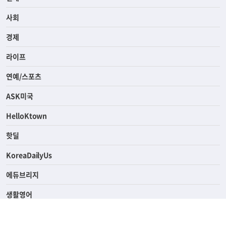
전체
사회
경제
라이프
연예/스포츠
ASK미국
HelloKtown
핫딜
KoreaDailyUs
에듀브리지
생활영어