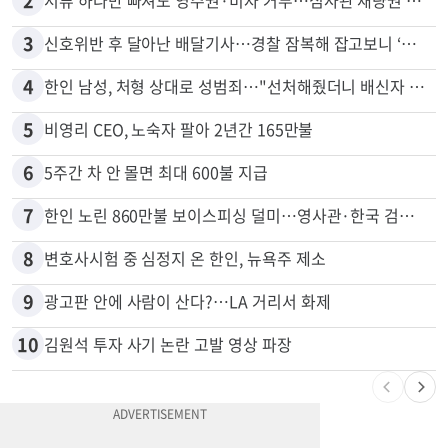
1
"65세 복수국적 빗장 푸나"... 한국 정부, 연령 완화 전면 추진
2
서류 하나만 빠져도 영주권·비자 거부…심사관 재량권 대폭 확대
3
신호위반 후 달아난 배달기사…경찰 잠복해 잡고보니 ‘반전’
4
한인 남성, 처형 상대로 성범죄…"선처해줬더니 배신자 취급"
5
비영리 CEO, 노숙자 팔아 2년간 165만불
6
5주간 차 안 몰면 최대 600불 지급
7
한인 노린 860만불 보이스피싱 덜미…영사관·한국 검찰 사칭
8
변호사시험 중 심정지 온 한인, 뉴욕주 제소
9
광고판 안에 사람이 산다?…LA 거리서 화제
10
김원석 투자 사기 논란 고발 영상 파장