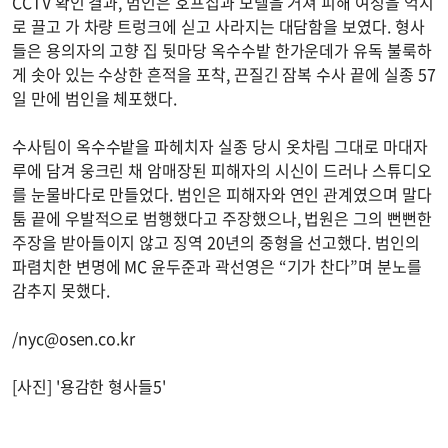
CCTV 확인 결과, 범인은 호프집과 모텔을 거쳐 피해 여성을 억지
로 끌고 가 차량 트렁크에 싣고 사라지는 대담함을 보였다. 형사
들은 용의자의 고향 집 뒷마당 옥수수밭 한가운데가 유독 불룩하
게 솟아 있는 수상한 흔적을 포착, 끈질긴 잠복 수사 끝에 실종 57
일 만에 범인을 체포했다.
수사팀이 옥수수밭을 파헤치자 실종 당시 옷차림 그대로 마대자
루에 담겨 웅크린 채 암매장된 피해자의 시신이 드러나 스튜디오
를 눈물바다로 만들었다. 범인은 피해자와 연인 관계였으며 말다
툼 끝에 우발적으로 범행했다고 주장했으나, 법원은 그의 뻔뻔한
주장을 받아들이지 않고 징역 20년의 중형을 선고했다. 범인의
파렴치한 변명에 MC 윤두준과 곽선영은 “기가 찬다”며 분노를
감추지 못했다.
/
nyc@osen.co.kr
[사진] '용감한 형사들5'