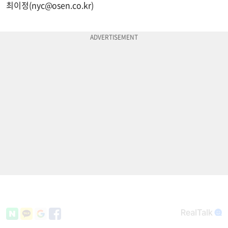
최이정(
nyc@osen.co.kr
)