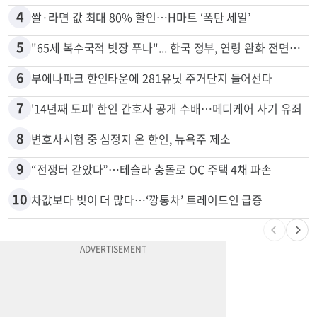
3
취업 잘되는 대학 1위는?…하버드 3위
4
쌀·라면 값 최대 80% 할인…H마트 ‘폭탄 세일’
5
"65세 복수국적 빗장 푸나"... 한국 정부, 연령 완화 전면 추진
6
부에나파크 한인타운에 281유닛 주거단지 들어선다
7
'14년째 도피' 한인 간호사 공개 수배…메디케어 사기 유죄
8
변호사시험 중 심정지 온 한인, 뉴욕주 제소
9
“전쟁터 같았다”…테슬라 충돌로 OC 주택 4채 파손
10
차값보다 빚이 더 많다…‘깡통차’ 트레이드인 급증