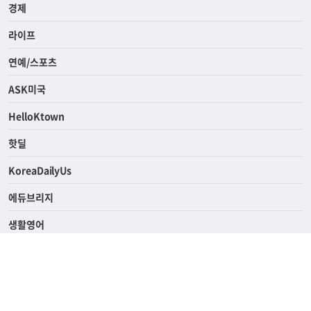
사회
경제
라이프
연예/스포츠
ASK미국
HelloKtown
핫딜
KoreaDailyUs
에듀브리지
생활영어
업소록