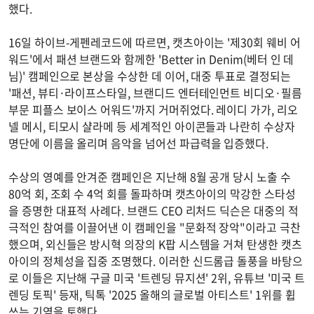
했다.
16일 하이브-게펜레코드에 따르면, 캣츠아이는 '제30회 웨비 어
워드'에서 패션 브랜드와 함께한 'Better in Denim(베터 인 데
님)' 캠페인으로 본상을 수상한 데 이어, 대중 투표로 결정되는
'패션, 뷰티·라이프스타일, 브랜디드 엔터테인먼트 비디오·필름
부문 피플스 보이스 어워드'까지 거머쥐었다. 레이디 가가, 리오
넬 메시, 티모시 샬라메 등 세계적인 아이콘들과 나란히 수상자
명단에 이름을 올리며 음악을 넘어선 파급력을 입증했다.
수상의 영예를 안겨준 캠페인은 지난해 8월 공개 당시 노출 수
80억 회, 조회 수 4억 회를 돌파하며 캣츠아이의 막강한 스타성
을 증명한 대표적 사례다. 브랜드 CEO 리처드 딕슨은 대중의 적
극적인 참여를 이끌어낸 이 캠페인을 "문화적 장악"이라고 극찬
했으며, 외신들은 방시혁 의장의 K팝 시스템을 거쳐 탄생한 캣츠
아이의 정체성을 집중 조명했다. 이러한 신드롬급 돌풍을 바탕으
로 이들은 지난해 구글 미국 '트렌딩 뮤지션' 2위, 유튜브 '미국 트
렌딩 토픽' 등재, 틱톡 '2025 올해의 글로벌 아티스트' 1위를 휩
쓰는 기염을 토했다.