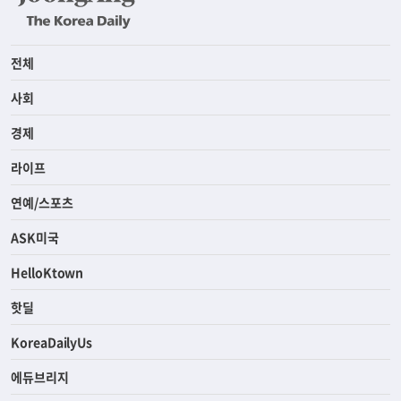
전체
사회
경제
라이프
연예/스포츠
ASK미국
HelloKtown
핫딜
KoreaDailyUs