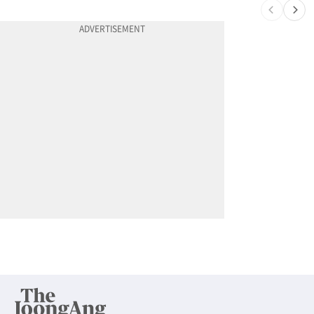
10
"65세 복수국적 빗장 푸나"... 한국 정부, 연령 완화 전면 추진