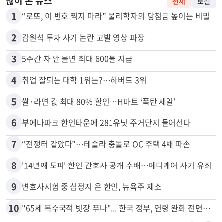
많이 본 뉴스
전체
로컬
1
“로또, 이 번호 찍지 마라” 물리학자의 당첨금 높이는 비밀
2
김원석 투자 사기 논란 고발 영상 파장
3
5주간 차 안 몰면 최대 600불 지급
4
취업 잘되는 대학 1위는?…하버드 3위
5
쌀·라면 값 최대 80% 할인…H마트 ‘폭탄 세일’
6
부에나파크 한인타운에 281유닛 주거단지 들어선다
7
“전쟁터 같았다”…테슬라 충돌로 OC 주택 4채 파손
8
'14년째 도피' 한인 간호사 공개 수배…메디케어 사기 유죄
9
변호사시험 중 심정지 온 한인, 뉴욕주 제소