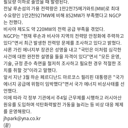
필요량 이하로 줄었을 때 발령된다.
전날 루손섬의 가용 전력량은 1만2천75메가와트(MW)로 최대
수요량인 1만2천927MW에 비해 852MW가 부족했다고 NGCP
는 전했다.
비사야 제도도 약 220MW의 전력 공급 부족을 겪었다.
NGCP는 "현재 루손과 비사야 지역의 전력망 안정화에 주력하고
있다"면서 최근 발생한 전력망 문제를 조사하고 있다고 밝혔다.
샤론 가린 에너지부 장관은 성명을 내고 "국민은 이처럼 심각한
사건에 대한 완전한 설명을 들을 자격이 있다"면서 "모든 운영,
기술, 규정 준수 측면을 철저히 조사하고 필요한 경우 적절한 조
치를 취할 것"이라고 말했다.
앞서 지난 3월 하순 페르디난드 마르코스 필리핀 대통령은 "국가
에너지 공급에 위험이 임박했다"면서 국가 에너지 비상사태를 선
언했다.
이에 따라 각 정부 기관에서 주4일 근무제를 시행하고 러시아산
원유를 도입하며 석탄화력발전 가동을 늘리는 등 비상 대응 체제
를 운영해왔다.
jhpark@yna.co.kr
(끝)