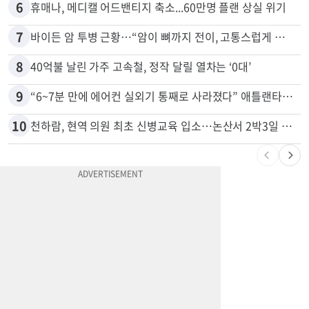
5
OC 교회 직원이 아이들 몰카 혐의로 40년형
6
휴매나, 메디캘 어드밴티지 축소...60만명 플랜 상실 위기
7
바이든 암 투병 근황…“암이 뼈까지 전이, 고통스럽게 투병 중”
8
40억불 날린 가주 고속철, 정작 달릴 열차는 ‘0대’
9
“6~7분 만에 에어컨 실외기 통째로 사라졌다” 애틀랜타서 실외기 도난 급증
10
천하람, 현역 의원 최초 신병교육 입소…논산서 2박3일 생활