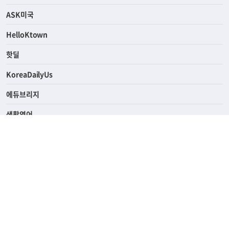
연예/스포츠
ASK미국
HelloKtown
핫딜
KoreaDailyUs
에듀브리지
생활영어
업소록
의료관광
해피빌리지
ABOUT
ADVERTISING
PRIVACY POLICY
TERMS OF SERVICE
윤리경영
고객센터
News Tips & Corrections