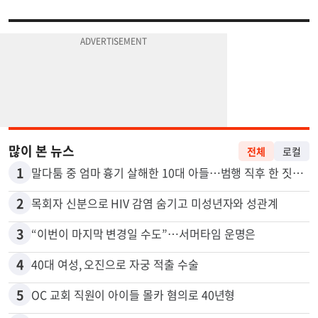
많이 본 뉴스
전체
로컬
1
말다툼 중 엄마 흉기 살해한 10대 아들…범행 직후 한 짓 충격
2
목회자 신분으로 HIV 감염 숨기고 미성년자와 성관계
3
“이번이 마지막 변경일 수도”…서머타임 운명은
4
40대 여성, 오진으로 자궁 적출 수술