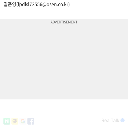
길준영(
fpdlsl72556@osen.co.kr
)