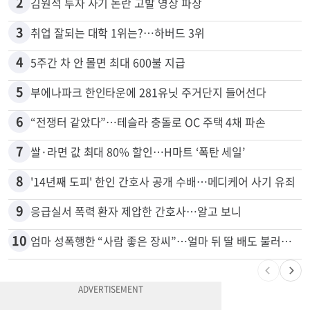
1
“로또, 이 번호 찍지 마라” 물리학자의 당첨금 높이는 비밀
2
김원석 투자 사기 논란 고발 영상 파장
3
취업 잘되는 대학 1위는?…하버드 3위
4
5주간 차 안 몰면 최대 600불 지급
5
부에나파크 한인타운에 281유닛 주거단지 들어선다
6
“전쟁터 같았다”…테슬라 충돌로 OC 주택 4채 파손
7
쌀·라면 값 최대 80% 할인…H마트 ‘폭탄 세일’
8
'14년째 도피' 한인 간호사 공개 수배…메디케어 사기 유죄
9
응급실서 폭력 환자 제압한 간호사…알고 보니
10
엄마 성폭행한 “사람 좋은 장씨”…얼마 뒤 딸 배도 불러왔다