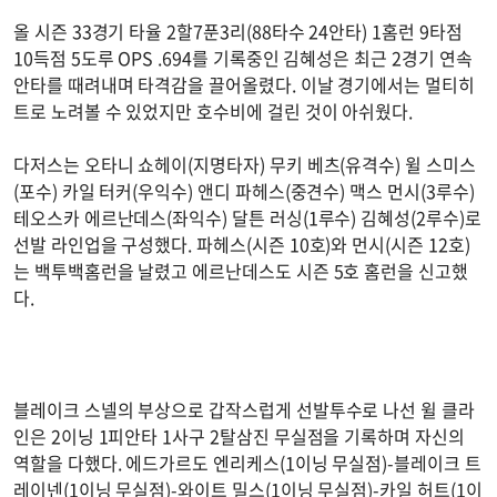
올 시즌 33경기 타율 2할7푼3리(88타수 24안타) 1홈런 9타점
10득점 5도루 OPS .694를 기록중인 김혜성은 최근 2경기 연속
안타를 때려내며 타격감을 끌어올렸다. 이날 경기에서는 멀티히
트로 노려볼 수 있었지만 호수비에 걸린 것이 아쉬웠다.
다저스는 오타니 쇼헤이(지명타자) 무키 베츠(유격수) 윌 스미스
(포수) 카일 터커(우익수) 앤디 파헤스(중견수) 맥스 먼시(3루수)
테오스카 에르난데스(좌익수) 달튼 러싱(1루수) 김혜성(2루수)로
선발 라인업을 구성했다. 파헤스(시즌 10호)와 먼시(시즌 12호)
는 백투백홈런을 날렸고 에르난데스도 시즌 5호 홈런을 신고했
다.
블레이크 스넬의 부상으로 갑작스럽게 선발투수로 나선 윌 클라
인은 2이닝 1피안타 1사구 2탈삼진 무실점을 기록하며 자신의
역할을 다했다. 에드가르도 엔리케스(1이닝 무실점)-블레이크 트
레이넨(1이닝 무실점)-와이트 밀스(1이닝 무실점)-카일 허트(1이