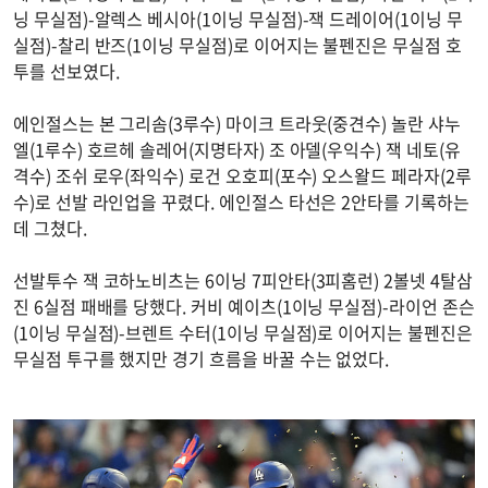
닝 무실점)-알렉스 베시아(1이닝 무실점)-잭 드레이어(1이닝 무
실점)-찰리 반즈(1이닝 무실점)로 이어지는 불펜진은 무실점 호
투를 선보였다.
에인절스는 본 그리솜(3루수) 마이크 트라웃(중견수) 놀란 샤누
엘(1루수) 호르헤 솔레어(지명타자) 조 아델(우익수) 잭 네토(유
격수) 조쉬 로우(좌익수) 로건 오호피(포수) 오스왈드 페라자(2루
수)로 선발 라인업을 꾸렸다. 에인절스 타선은 2안타를 기록하는
데 그쳤다.
선발투수 잭 코하노비츠는 6이닝 7피안타(3피홈런) 2볼넷 4탈삼
진 6실점 패배를 당했다. 커비 예이츠(1이닝 무실점)-라이언 존슨
(1이닝 무실점)-브렌트 수터(1이닝 무실점)로 이어지는 불펜진은
무실점 투구를 했지만 경기 흐름을 바꿀 수는 없었다.