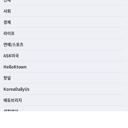
전체
사회
경제
라이프
연예/스포츠
ASK미국
HelloKtown
핫딜
KoreaDailyUs
에듀브리지
생활영어