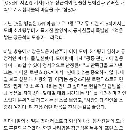
[OSEN=지민경 기자] 배우 장근석이 진솔한 연애관과 유쾌한 매
력으로 시청자들의 마음을 사로잡았다.
지난 15일 방송된 tvN 예능 프로그램 '구기동 프렌즈' 6회에서는
도예 소개팅부터 가족사진 촬영까지 동사친들과 특별한 추억을
쌓는 장근석의 모습이 그려졌다.
이날 방송에서 장근석은 지난주에 이어 도예 소개팅에 임하며 긍
정적인 에너지를 발산했다. 도예팅에 대해 "공통 관심사에 집중
하며 대화할 수 있어 정서적으로 안정된다"고 만족감을 드러낸
그는, 이어진 '로맨스 Q&A'에서 "연애 횟수는 중요하지 않다. 매
일 보고 싶은 게 사랑의 힘"이라는 능청스러운 로맨티스트의 면
모와 함께 "최소 주 3~4회는 만나고 싶다"는 현실적인 답변을 내
놔 웃음을 자아냈다. 일대일 대화 시간에는 상대를 배려하며 자연
스럽게 분위기를 리드하는 센스를 보였고, "사람과의 인연을 소
중히 여긴다"며 진심 어린 마음을 전해 눈길을 끌었다.
최다니엘의 생일을 맞아 레스토랑 외식에 나선 동사친들의 모습
도 훈훈함을 더했다. 한껏 차려입은 장근석은 특유의 '프린스 모