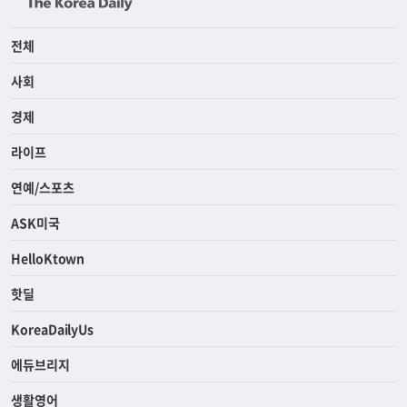
전체
사회
경제
라이프
연예/스포츠
ASK미국
HelloKtown
핫딜
KoreaDailyUs
에듀브리지
생활영어