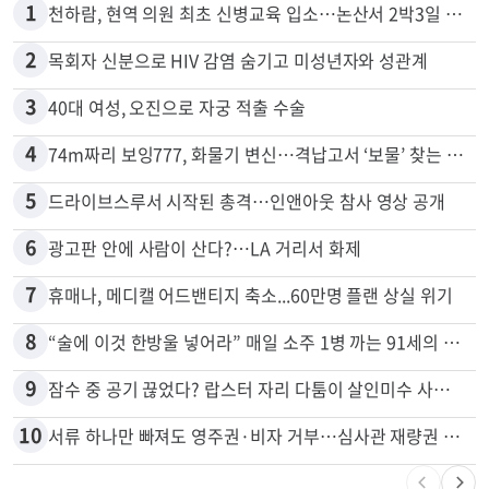
1
천하람, 현역 의원 최초 신병교육 입소…논산서 2박3일 생활
2
목회자 신분으로 HIV 감염 숨기고 미성년자와 성관계
3
40대 여성, 오진으로 자궁 적출 수술
4
74m짜리 보잉777, 화물기 변신…격납고서 ‘보물’ 찾는 인천공항
5
드라이브스루서 시작된 총격…인앤아웃 참사 영상 공개
6
광고판 안에 사람이 산다?…LA 거리서 화제
7
휴매나, 메디캘 어드밴티지 축소...60만명 플랜 상실 위기
8
“술에 이것 한방울 넣어라” 매일 소주 1병 까는 91세의 철칙
9
잠수 중 공기 끊었다? 랍스터 자리 다툼이 살인미수 사건으로
10
서류 하나만 빠져도 영주권·비자 거부…심사관 재량권 대폭 확대