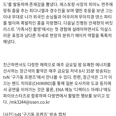
드'를 발동하며 존재감을 뽐냈다. 레스토랑 사장의 피아노 연주에
맞춰 춤을 추는 최다니엘과 경수진을 보며 열띤 호응을 보낸 그는
이내 무대로 나가 외국인 손님들과 어우러져 무아지경 댄스 파티
를 벌이며 폭발적인 흥을 자랑했다. 다음날 진행된 안재현의 버킷
리스트 '가족사진 촬영'에서는 첫 경험에 설레어하면서도 익살스
러운 표정과 남다른 자세로 현장의 분위기 메이커 역할을 톡톡히
해냈다.
친근하면서도 다정한 매력으로 매주 금요일 밤 유쾌한 에너지를
선사하는 장근석의 활약은 매주 금요일 저녁 8시 35분 방송되는
tvN '구기동 프렌즈'에서 만나볼 수 있다. 한편, 장근석은 그가 이
끄는 밴드 치미로(CHIMIRO)를 통해 일본 오사카와 도쿄 등지에
서 공연을 이어가는 것은 물론, ENA 예능 '디렉터스 아레나'에도
파이브스타즈로 합류하며 다방면에서 활발한 행보를 보이고 있
다. /
mk3244@osen.co.kr
[사진] tvN '구기동 프렌즈' 방송 캡처