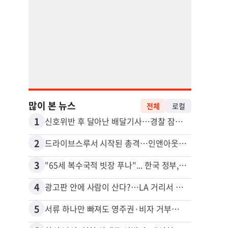
많이 본 뉴스
전체
로컬
1
11
신호위반 후 달아난 배달기사…경찰 잠복해 잡고보니 ‘반전’
5주간
2
12
드라이브스루서 시작된 총격…인앤아웃 참사 영상 공개
3
13
"65세 복수국적 빗장 푸나"... 한국 정부, 연령 완화 전면 추진
포드 
4
14
광고판 안에 사람이 산다?…LA 거리서 화제
5
15
서류 하나만 빠져도 영주권·비자 거부…심사관 재량권 대폭 확대