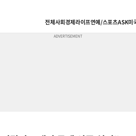
전체
사회
경제
라이프
연예/스포츠
ASK미