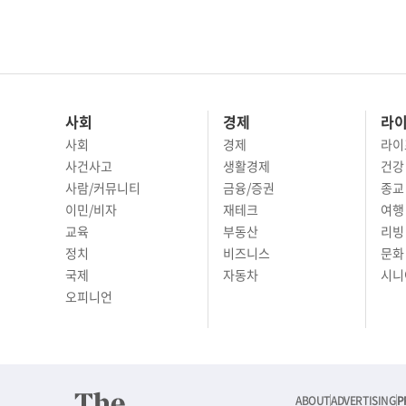
사회
경제
라
사회
경제
라이
사건사고
생활경제
건강
사람/커뮤니티
금융/증권
종교
이민/비자
재테크
여행 
교육
부동산
리빙
정치
비즈니스
문화 
국제
자동차
시니
오피니언
ABOUT
ADVERTISING
P