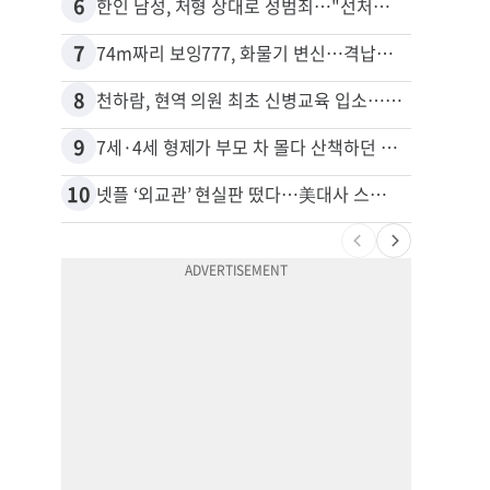
6
16
한인 남성, 처형 상대로 성범죄…"선처해줬더니 배신자 취급"
비영리
7
17
74m짜리 보잉777, 화물기 변신…격납고서 ‘보물’ 찾는 인천공항
8
18
천하람, 현역 의원 최초 신병교육 입소…논산서 2박3일 생활
40대
9
19
7세·4세 형제가 부모 차 몰다 산책하던 여성 들이받아
김원석
10
20
넷플 ‘외교관’ 현실판 떴다…美대사 스틸 지키는 ‘신 스틸러’