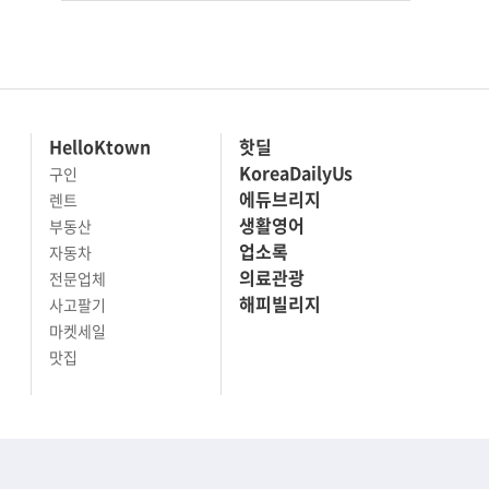
HelloKtown
핫딜
KoreaDailyUs
구인
에듀브리지
렌트
생활영어
부동산
업소록
자동차
의료관광
전문업체
해피빌리지
사고팔기
마켓세일
맛집