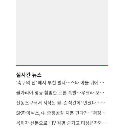
실시간 뉴스
'축구의 신' 메시 부친 별세…스타 아들 뒤에 선 조용한 조력자
불가리아 영공 침범한 드론 폭발…우크라 모델 추정
전동스쿠터서 시작된 불 ‘순식간에’ 번졌다…차량·마을회관 덮쳐
SK하이닉스, 中 충칭공장 지분 판다?…“확정된 바는 없다”
목회자 신분으로 HIV 감염 숨기고 미성년자와 성관계