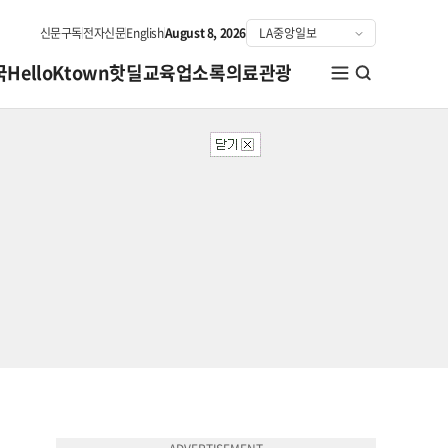
신문구독
전자신문
English
August 8, 2026
국
HelloKtown
핫딜
교육
업소록
의료관광