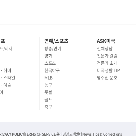
이프
연예/스포츠
ASK미국
프/레저
방송/연예
전체상담
영화
전문가 칼럼
스포츠
전문가 소개
· 취미
한국야구
미국생활 TIP
 · 스타일
MLB
영주권 문호
· 예술
농구
어
풋볼
골프
축구
RIVACY POLICY
TERMS OF SERVICE
윤리경영
고객센터
News Tips & Corrections