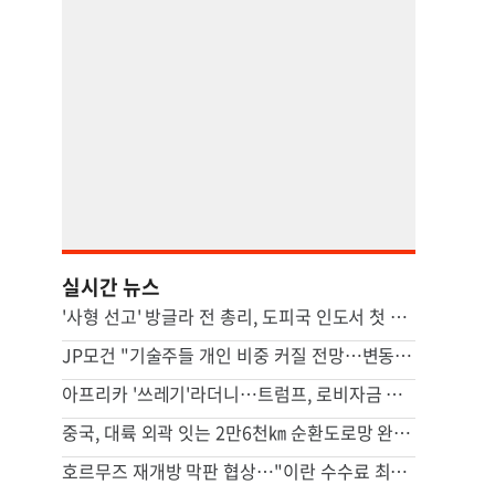
실시간 뉴스
'사형 선고' 방글라 전 총리, 도피국 인도서 첫 공개 연설
JP모건 "기술주들 개인 비중 커질 전망…변동성에 취약"
아프리카 '쓰레기'라더니…트럼프, 로비자금 들어가자 공개찬사
중국, 대륙 외곽 잇는 2만6천㎞ 순환도로망 완성 추진
호르무즈 재개방 막판 협상…"이란 수수료 최대 7% 요구"