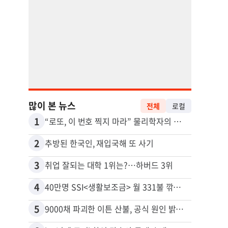
많이 본 뉴스
전체
로컬
1
11
“로또, 이 번호 찍지 마라” 물리학자의 당첨금 높이는 비밀
2
12
추방된 한국인, 재입국해 또 사기
3
13
취업 잘되는 대학 1위는?…하버드 3위
4
14
40만명 SSI<생활보조금> 월 331불 깎이나
5
15
9000채 파괴한 이튼 산불, 공식 원인 밝혀졌다