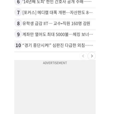
6
16
'14년째 도피' 한인 간호사 공개 수배…메디케어 사기 유죄
7
17
[포커스] 메디캘 대폭 개편…자산한도 84% 축소
8
18
유학생 급감 IIT… 교수•직원 160명 감원
9
19
계좌만 열어도 최대 5000불…체킹 보너스 무한 경쟁
10
20
“경기 중단시켜!” 심판진 다급한 외침…폭염에 야구팬 쓰러졌다