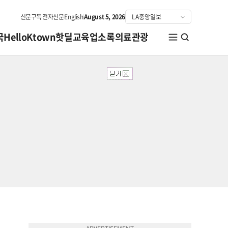
신문구독
전자신문
English
August 5, 2026
국
HelloKtown
핫딜
교육
업소록
의료관광