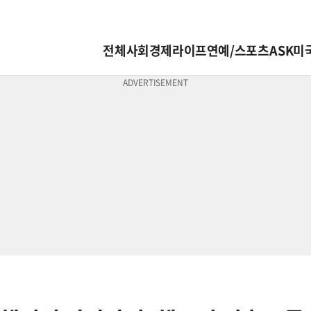
전체
사회
경제
라이프
연예/스포츠
ASK미