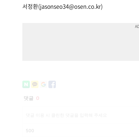
서정환(
jasonseo34@osen.co.kr
)