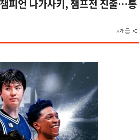
그 챔피언 나가사키, 챔프전 진출…통