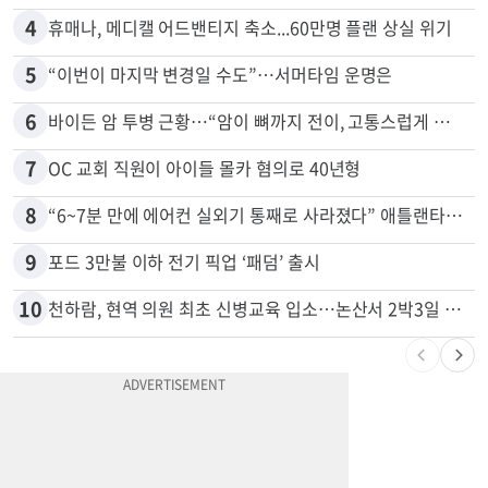
4
휴매나, 메디캘 어드밴티지 축소...60만명 플랜 상실 위기
5
“이번이 마지막 변경일 수도”…서머타임 운명은
6
바이든 암 투병 근황…“암이 뼈까지 전이, 고통스럽게 투병 중”
7
OC 교회 직원이 아이들 몰카 혐의로 40년형
8
“6~7분 만에 에어컨 실외기 통째로 사라졌다” 애틀랜타서 실외기 도난 급증
9
포드 3만불 이하 전기 픽업 ‘패덤’ 출시
10
천하람, 현역 의원 최초 신병교육 입소…논산서 2박3일 생활