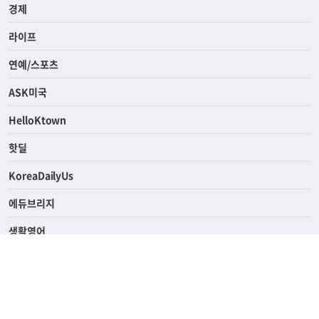
경제
라이프
연예/스포츠
ASK미국
HelloKtown
핫딜
KoreaDailyUs
에듀브리지
생활영어
업소록
의료관광
해피빌리지