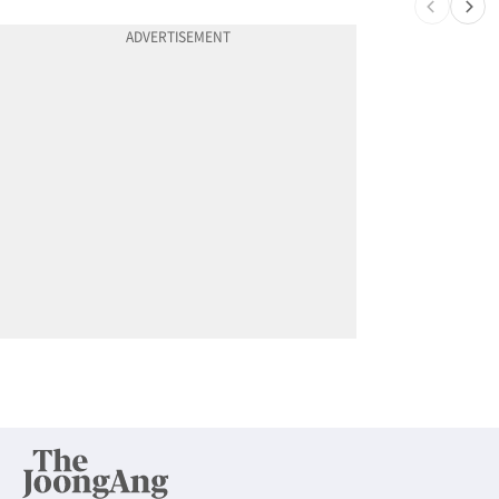
10
“요양원 보내지 않겠다는 약속 지켰다” 91세 남성, 아내 살해 혐의