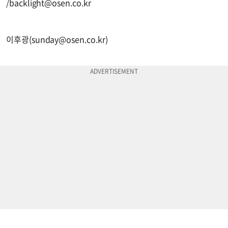
/
backlight@osen.co.kr
이후광(
sunday@osen.co.kr
)