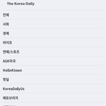
전체
사회
경제
라이프
연예/스포츠
ASK미국
HelloKtown
핫딜
KoreaDailyUs