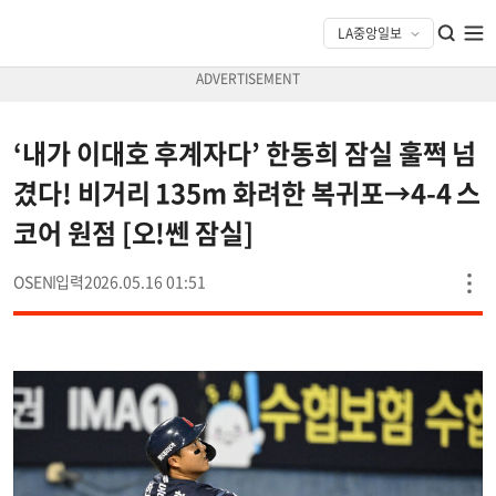
‘내가 이대호 후계자다’ 한동희 잠실 훌쩍 넘
겼다! 비거리 135m 화려한 복귀포→4-4 스
코어 원점 [오!쎈 잠실]
OSEN
2026.05.16 01:51