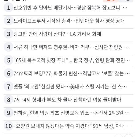
많이 본 뉴스
전체
로컬
1
신호위반 후 달아난 배달기사…경찰 잠복해 잡고보니 ‘반전’
2
드라이브스루서 시작된 총격…인앤아웃 참사 영상 공개
3
광고판 안에 사람이 산다?…LA 거리서 화제
4
서류 하나만 빠져도 영주권·비자 거부…심사관 재량권 대폭 확대
5
"65세 복수국적 빗장 푸나"... 한국 정부, 연령 완화 전면 추진
6
74m짜리 보잉777, 화물기 변신…격납고서 ‘보물’ 찾는 인천공항
7
넷플 ‘외교관’ 현실판 떴다…美대사 스틸 지키는 ‘신 스틸러’
8
7세·4세 형제가 부모 차 몰다 산책하던 여성 들이받아
9
천하람, 현역 의원 최초 신병교육 입소…논산서 2박3일 생활