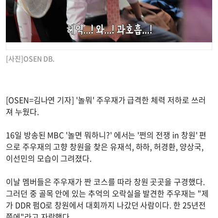
[사진]OSEN DB.
[OSEN=김나연 기자] '놀뭐' 주우재가 급격한 체력 저하로 쓰러
져 누웠다.
16일 방송된 MBC '놀면 뭐하니?' 에서는 '쩐의 전쟁 in 창원' 편
으로 주우재의 고향 창원을 찾은 유재석, 하하, 허경환, 양상국,
이선민의 모습이 그려졌다.
이날 멤버들은 주우재가 짠 코스를 따라 창원 곳곳을 구경했다.
그러던 중 골목 안에 있는 추억의 오락실을 발견한 주우재는 "제
가 DDR 펌O로 창원에서 대회까지 나갔던 사람이다. 한 25년전
쯤에"라고 자랑했다.