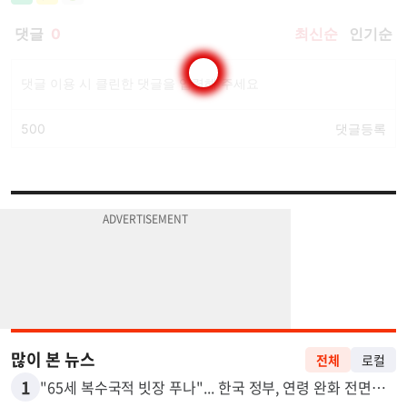
많이 본 뉴스
전체
로컬
1
"65세 복수국적 빗장 푸나"... 한국 정부, 연령 완화 전면 추진