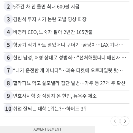
2
5주간 차 안 몰면 최대 600불 지급
3
김원석 투자 사기 논란 고발 영상 파장
4
비영리 CEO, 노숙자 팔아 2년간 165만불
5
항공기 식기 카트 열었더니 구더기·곰팡이…LAX 기내식 업체 논란
6
한인 남성, 처형 상대로 성범죄…"선처해줬더니 배신자 취급"
7
“내가 운전한 게 아니다”…과속 티켓에 오토파일럿 탓한 운전자
8
할라피뇨 먹고 살모넬라 집단 발병…가주 등 27개 주 확산
9
변호사시험 중 심정지 온 한인, 뉴욕주 제소
10
취업 잘되는 대학 1위는?…하버드 3위