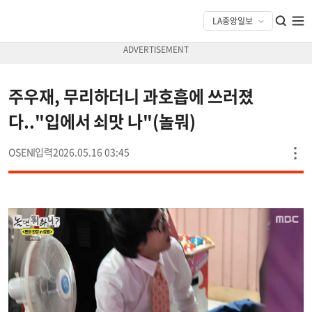
주우재, 무리하더니 과호흡에 쓰러졌
다.."입에서 쇠맛 나"(놀뭐)
OSEN
2026.05.16 03:45