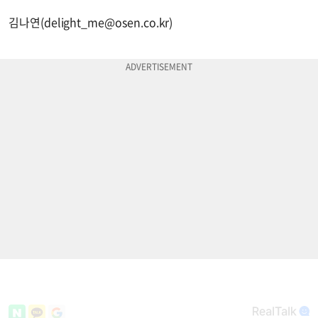
김나연(
delight_me@osen.co.kr
)