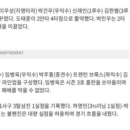
 이우성(지명타자) 박건우(우익수) 신재인(1루수) 김한별(3루
 꾸렸다. 도태훈이 2안타 4타점으로 활약했다. 박민우는 2타
격을 이끌었다.
수) 임병욱(우익수) 박주홍(중견수) 트렌턴 브룩스(좌익수) 김
발 라인업을 구성했다. 임병욱은 시즌 3호 홈런을 쏘아올리며
 패배를 막을 수 없었다.
1사구 3탈삼진 1실점을 기록했다. 하영민(3⅔이닝 1실점)-박
지는 불펜진은 대량 실점을 허용하며 경기 흐름을 내줬다.