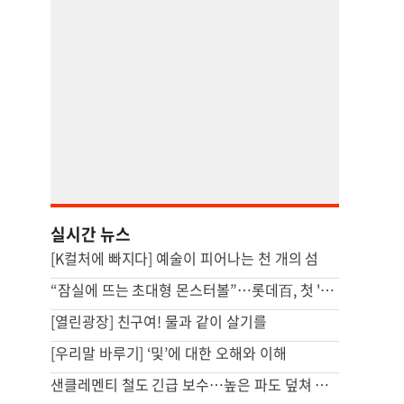
실시간 뉴스
[K컬처에 빠지다] 예술이 피어나는 천 개의 섬
“잠실에 뜨는 초대형 몬스터볼”…롯데百, 첫 '서머마켓' 연다
[열린광장] 친구여! 물과 같이 살기를
[우리말 바루기] ‘및’에 대한 오해와 이해
샌클레멘티 철도 긴급 보수…높은 파도 덮쳐 선로 침식