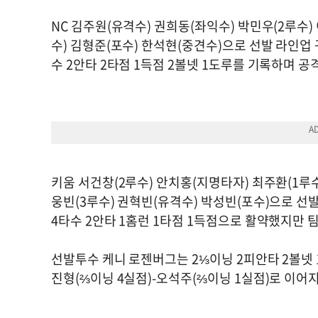
NC 김주원(유격수) 권희동(좌익수) 박민우(2루수)
수) 김형준(포수) 한석현(중견수)으로 선발 라인업
수 2안타 2타점 1득점 2볼넷 1도루를 기록하며 공
키움 서건창(2루수) 안치홍(지명타자) 최주환(1루
웅빈(3루수) 권혁빈(유격수) 박성빈(포수)으로 선
4타수 2안타 1홈런 1타점 1득점으로 활약했지만 팀
선발투수 케니 로젠버그는 2⅓이닝 2피안타 2볼넷 
진형(⅔이닝 4실점)-오석주(⅔이닝 1실점)로 이어