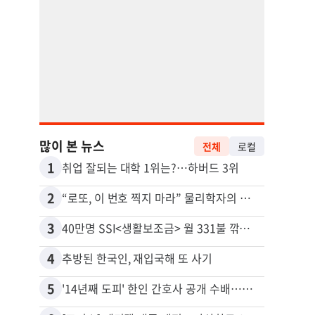
많이 본 뉴스
전체
로컬
1
11
취업 잘되는 대학 1위는?…하버드 3위
2
12
“로또, 이 번호 찍지 마라” 물리학자의 당첨금 높이는 비밀
3
13
40만명 SSI<생활보조금> 월 331불 깎이나
4
14
추방된 한국인, 재입국해 또 사기
5
15
'14년째 도피' 한인 간호사 공개 수배…메디케어 사기 유죄