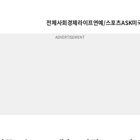
전체
사회
경제
라이프
연예/스포츠
ASK미