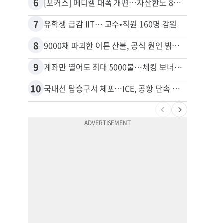
6
16
[포커스] 메디캘 대폭 개편…자산한도 84% 축소
7
17
유학생 급감 IIT… 교수•직원 160명 감원
8
18
9000채 파괴한 이튼 산불, 공식 원인 밝혀졌다
9
19
계좌만 열어도 최대 5000불…체킹 보너스 무한 경쟁
10
20
국내선 탑승구서 체포…ICE, 공항 단속 확대