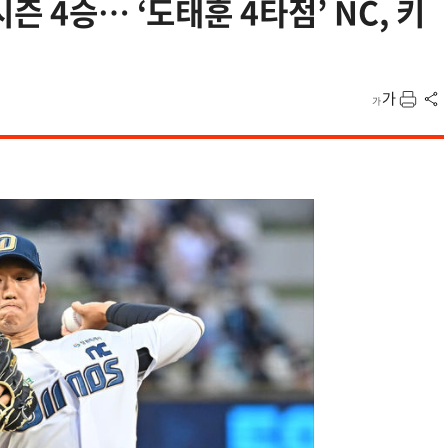
즌 4승… ‘도태훈 4타점’ NC, 키