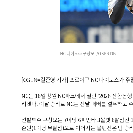
NC 다이노스 구창모. /OSEN DB
[OSEN=길준영 기자] 프로야구 NC 다이노스가 주말
NC는 16일 창원 NC파크에서 열린 ‘2026 신한은행
리했다. 이날 승리로 NC는 전날 패배를 설욕하고 
선발투수 구창모는 7이닝 6피안타 3볼넷 6탈삼진 
준원(1이닝 무실점)으로 이어지는 불펜진은 팀 승