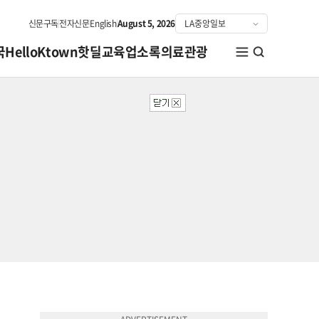
신문구독
전자신문
English
August 5, 2026
국
HelloKtown
핫딜
교육
업소록
의료관광