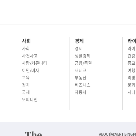
사회
경제
라
사회
경제
라이
사건사고
생활경제
건강
사람/커뮤니티
금융/증권
종교
이민/비자
재테크
여행 
교육
부동산
리빙
정치
비즈니스
문화 
국제
자동차
시니
오피니언
ABOUT
ADVERTISING
P