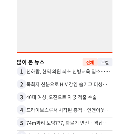
많이 본 뉴스
전체
로컬
1
11
천하람, 현역 의원 최초 신병교육 입소…논산서 2박3일 생활
포드 
2
12
목회자 신분으로 HIV 감염 숨기고 미성년자와 성관계
3
13
40대 여성, 오진으로 자궁 적출 수술
4
14
드라이브스루서 시작된 총격…인앤아웃 참사 영상 공개
5
15
74m짜리 보잉777, 화물기 변신…격납고서 ‘보물’ 찾는 인천공항