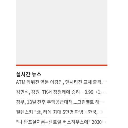
실시간 뉴스
ATM 데뷔전 앞둔 이강인, 맨시티전 교체 출격...특별 입단식도 열린다
김민석, 강원·TK서 정청래에 승리…0.99→1.48%p 격차 벌렸다
정부, 13일 전후 주택공급대책....그린벨트 해제 등 ‘영끌 대책’ 거론
젤렌스키 “北, 러에 최대 5만명 파병…한국, 방공망 지원해달라”
“나 반포살지롱∼센트럴 버스하우스에” 2030 분노의 조롱 밈