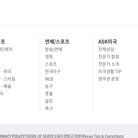
이프
연예/스포츠
ASK미국
프/레저
방송/연예
전체상담
영화
전문가 칼럼
스포츠
전문가 소개
· 취미
한국야구
미국생활 TIP
 · 스타일
MLB
영주권 문호
· 예술
농구
어
풋볼
골프
축구
RIVACY POLICY
TERMS OF SERVICE
윤리경영
고객센터
News Tips & Corrections