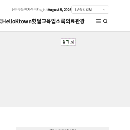
신문구독
전자신문
English
August 9, 2026
국
HelloKtown
핫딜
교육
업소록
의료관광