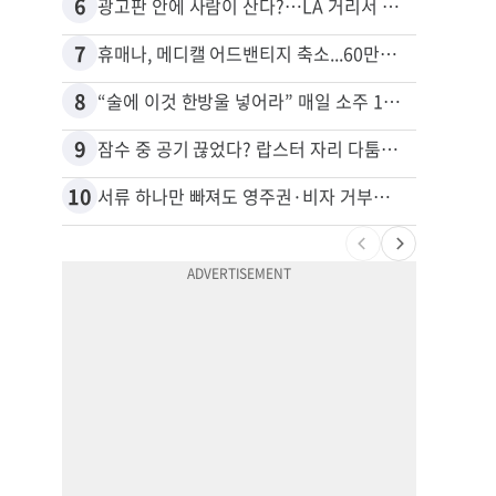
6
16
광고판 안에 사람이 산다?…LA 거리서 화제
7
17
휴매나, 메디캘 어드밴티지 축소...60만명 플랜 상실 위기
8
18
“술에 이것 한방울 넣어라” 매일 소주 1병 까는 91세의 철칙
9
19
잠수 중 공기 끊었다? 랍스터 자리 다툼이 살인미수 사건으로
10
20
서류 하나만 빠져도 영주권·비자 거부…심사관 재량권 대폭 확대