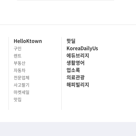
HelloKtown
핫딜
KoreaDailyUs
구인
에듀브리지
렌트
생활영어
부동산
업소록
자동차
의료관광
전문업체
해피빌리지
사고팔기
마켓세일
맛집