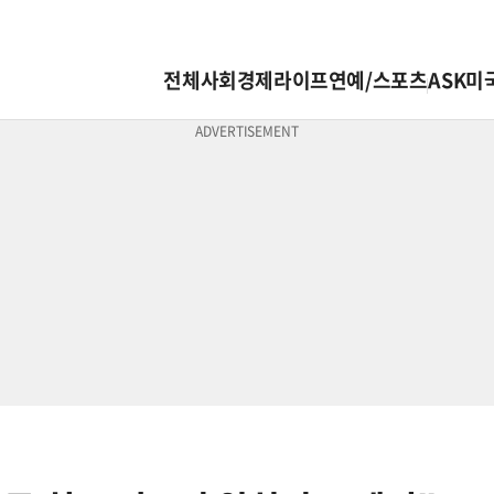
전체
사회
경제
라이프
연예/스포츠
ASK미