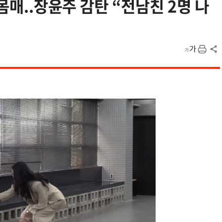
 몸매..장윤주 감탄 “전남친 2명 나