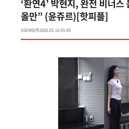
‘환연4’ 박현지, 완전 비너스
올만” (윤쥬르)[핫피플]
OSEN
2026.05.16 05:08