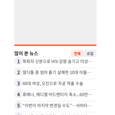
많이 본 뉴스
전체
로컬
1
11
목회자 신분으로 HIV 감염 숨기고 미성년자와 성관계
2
12
말다툼 중 엄마 흉기 살해한 10대 아들…범행 직후 한 짓 충격
3
13
40대 여성, 오진으로 자궁 적출 수술
4
14
휴매나, 메디캘 어드밴티지 축소...60만명 플랜 상실 위기
5
15
“이번이 마지막 변경일 수도”…서머타임 운명은