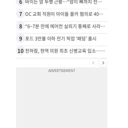
6
16
바이든 암 투병 근황…“암이 뼈까지 전이, 고통스럽게 투병 중”
7
17
OC 교회 직원이 아이들 몰카 혐의로 40년형
8
18
“6~7분 만에 에어컨 실외기 통째로 사라졌다” 애틀랜타서 실외기 도난 급증
9
19
포드 3만불 이하 전기 픽업 ‘패덤’ 출시
10
20
천하람, 현역 의원 최초 신병교육 입소…논산서 2박3일 생활