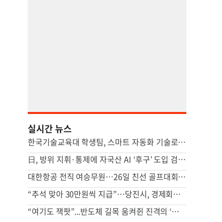
실시간 뉴스
한국기술교육대 학생팀, 스마트 자동화 기술로 노동부 장관상
日, 방위 지휘·통제에 자국산 AI ‘후구’ 도입 검토…개발팀엔 일본 국적자만
대한항공 전직 여승무원…26일 친선 골프대회 개최
“추석 맞아 30만원씩 지급”…당진시, 경제회복지원금 530억원 논란
“여기도 잭팟”...반도체 길목 움켜쥔 진격의 ‘日 히든챔피언’ [GMC]