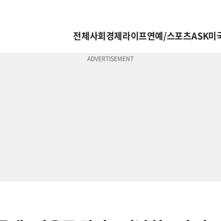
전체
사회
경제
라이프
연예/스포츠
ASK미