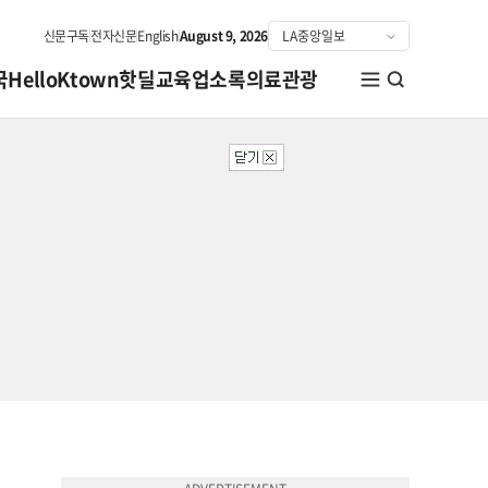
신문구독
전자신문
English
August 9, 2026
국
HelloKtown
핫딜
교육
업소록
의료관광