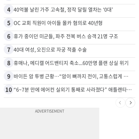
4
40억불 날린 가주 고속철, 정작 달릴 열차는 ‘0대’
5
OC 교회 직원이 아이들 몰카 혐의로 40년형
6
휴가 중이던 미군들, 파주 전복 버스 승객 21명 구조
7
40대 여성, 오진으로 자궁 적출 수술
8
휴매나, 메디캘 어드밴티지 축소...60만명 플랜 상실 위기
9
바이든 암 투병 근황…“암이 뼈까지 전이, 고통스럽게 투병 중”
10
“6~7분 만에 에어컨 실외기 통째로 사라졌다” 애틀랜타서 실외기 도난 급증