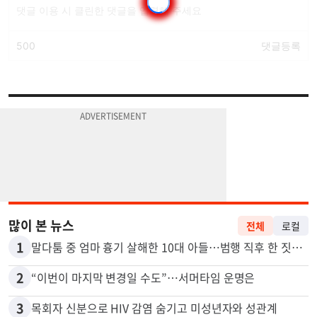
많이 본 뉴스
전체
로컬
1
말다툼 중 엄마 흉기 살해한 10대 아들…범행 직후 한 짓 충격
2
“이번이 마지막 변경일 수도”…서머타임 운명은
3
목회자 신분으로 HIV 감염 숨기고 미성년자와 성관계