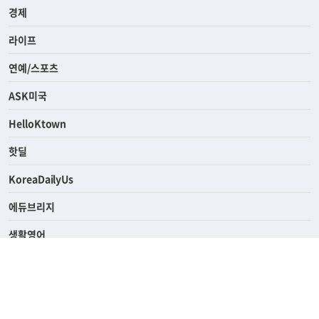
경제
라이프
연예/스포츠
ASK미국
HelloKtown
핫딜
KoreaDailyUs
에듀브리지
생활영어
업소록
의료관광
해피빌리지