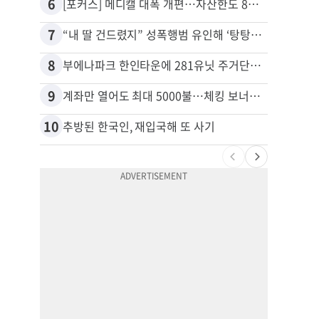
6
16
[포커스] 메디캘 대폭 개편…자산한도 84% 축소
7
17
“내 딸 건드렸지” 성폭행범 유인해 ‘탕탕’…아빠의 복수 결말
8
18
부에나파크 한인타운에 281유닛 주거단지 들어선다
9
19
계좌만 열어도 최대 5000불…체킹 보너스 무한 경쟁
10
20
추방된 한국인, 재입국해 또 사기