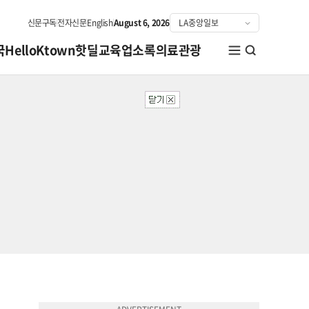
신문구독
전자신문
English
August 6, 2026
국
HelloKtown
핫딜
교육
업소록
의료관광