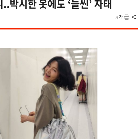
니..박시한 옷에도 ‘늘씬’ 자태