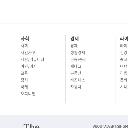
사회
경제
라
사회
경제
라이
사건사고
생활경제
건강
사람/커뮤니티
금융/증권
종교
이민/비자
재테크
여행 
교육
부동산
리빙
정치
비즈니스
문화 
국제
자동차
시니
오피니언
ABOUT
ADVERTISING
P