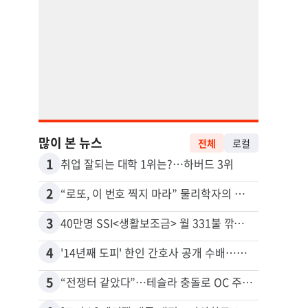
많이 본 뉴스
전체
로컬
1
11
취업 잘되는 대학 1위는?…하버드 3위
2
12
“로또, 이 번호 찍지 마라” 물리학자의 당첨금 높이는 비밀
3
13
40만명 SSI<생활보조금> 월 331불 깎이나
4
14
'14년째 도피' 한인 간호사 공개 수배…메디케어 사기 유죄
5
15
“전쟁터 같았다”…테슬라 충돌로 OC 주택 4채 파손
유학생