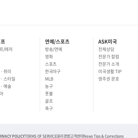
이프
연예/스포츠
ASK미국
프/레저
방송/연예
전체상담
영화
전문가 칼럼
스포츠
전문가 소개
· 취미
한국야구
미국생활 TIP
 · 스타일
MLB
영주권 문호
· 예술
농구
어
풋볼
골프
축구
RIVACY POLICY
TERMS OF SERVICE
윤리경영
고객센터
News Tips & Corrections