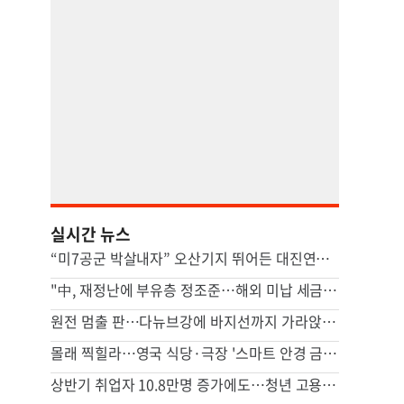
실시간 뉴스
“미7공군 박살내자” 오산기지 뛰어든 대진연…3명 구속
"中, 재정난에 부유층 정조준…해외 미납 세금 추징 나서"
원전 멈출 판…다뉴브강에 바지선까지 가라앉혔다
몰래 찍힐라…영국 식당·극장 '스마트 안경 금지' 확산
상반기 취업자 10.8만명 증가에도…청년 고용은 44개월째 뒷걸음