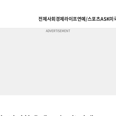
전체
사회
경제
라이프
연예/스포츠
ASK미