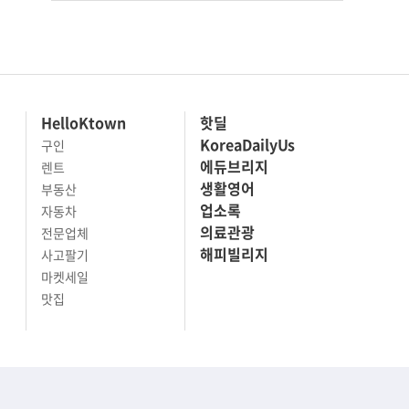
HelloKtown
핫딜
KoreaDailyUs
구인
에듀브리지
렌트
생활영어
부동산
업소록
자동차
의료관광
전문업체
해피빌리지
사고팔기
마켓세일
맛집