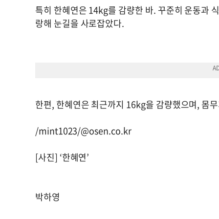
특히 한혜연은 14kg를 감량한 바. 꾸준히 운동과
랑해 눈길을 사로잡았다.
한편, 한혜연은 최근까지 16kg을 감량했으며, 몸무
/mint1023/@osen.co.kr
[사진] ‘한혜연’
박하영