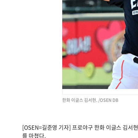
한화 이글스 김서현. /OSEN DB
[OSEN=길준영 기자] 프로야구 한화 이글스 김서현
를 마쳤다.