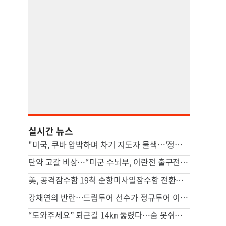
실시간 뉴스
"미국, 쿠바 압박하며 차기 지도자 물색…'정권 개조' 타진"
탄약 고갈 비상…“미군 수뇌부, 이란전 출구전략 모색중”
美, 공격잠수함 19척 순항미사일잠수함 전환…中 견제 강화
강채연의 반란…드림투어 선수가 정규투어 이틀째 선두
“도와주세요” 퇴근길 14㎞ 뚫렸다…숨 못쉬던 아기 살린 기적