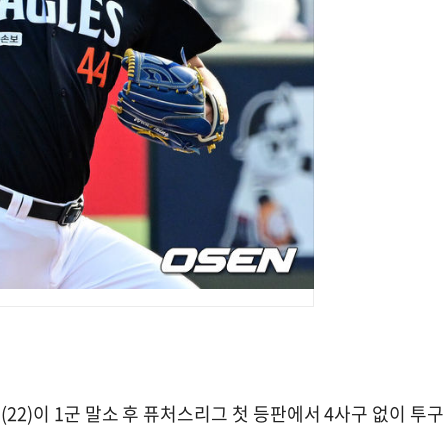
(22)이 1군 말소 후 퓨처스리그 첫 등판에서 4사구 없이 투구