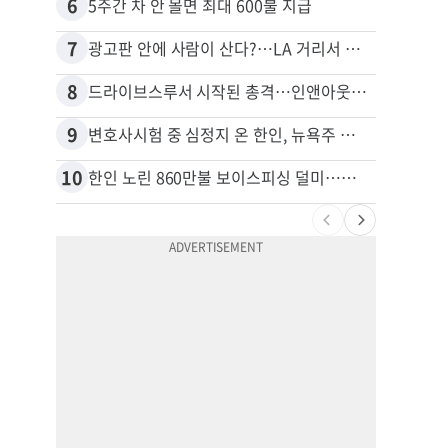
6
16
5주간 차 안 몰면 최대 600불 지급
7
17
광고판 안에 사람이 산다?…LA 거리서 화제
8
18
드라이브스루서 시작된 총격…인앤아웃 참사 영상 공개
9
19
변호사시험 중 심정지 온 한인, 뉴욕주 제소
10
20
한인 노린 860만불 보이스피싱 덜미…영사관·한국 검찰 사칭