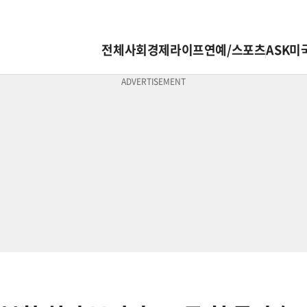
전체
사회
경제
라이프
연예/스포츠
ASK미