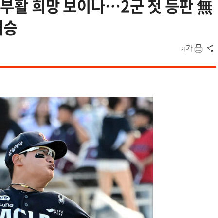
 부활 희망 보이나…2군 첫 등판 無
대승