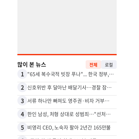
많이 본 뉴스
전체
로컬
1
11
"65세 복수국적 빗장 푸나"... 한국 정부, 연령 완화 전면 추진
김원석
2
12
신호위반 후 달아난 배달기사…경찰 잠복해 잡고보니 ‘반전’
3
13
서류 하나만 빠져도 영주권·비자 거부…심사관 재량권 대폭 확대
4
14
한인 남성, 처형 상대로 성범죄…"선처해줬더니 배신자 취급"
5
15
비영리 CEO, 노숙자 팔아 2년간 165만불