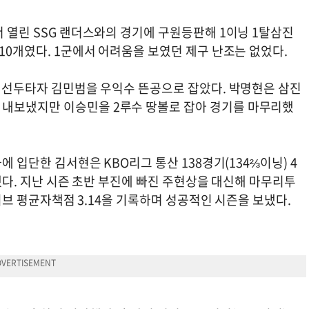
서 열린 SSG 랜더스와의 경기에 구원등판해 1이닝 1탈삼진
 10개였다. 1군에서 어려움을 보였던 제구 난조는 없었다.
은 선두타자 김민범을 우익수 뜬공으로 잡았다. 박명현은 삼진
 내보냈지만 이승민을 2루수 땅볼로 잡아 경기를 마무리했
에 입단한 김서현은 KBO리그 통산 138경기(134⅔이닝) 4
록했다. 지난 시즌 초반 부진에 빠진 주현상을 대신해 마무리투
세이브 평균자책점 3.14을 기록하며 성공적인 시즌을 보냈다.