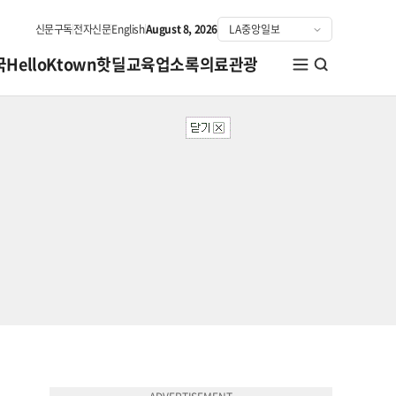
신문구독
전자신문
English
August 8, 2026
국
HelloKtown
핫딜
교육
업소록
의료관광