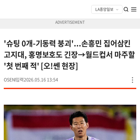
'슈팅 0개-기동력 붕괴'...손흥민 집어삼킨
고지대, 홍명보호도 긴장→월드컵서 마주할
'첫 번째 적' [오!쎈 현장]
OSEN
2026.05.16 13:54