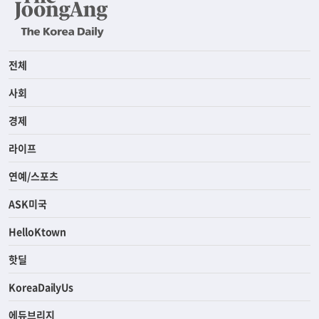
전체
사회
경제
라이프
연예/스포츠
ASK미국
HelloKtown
핫딜