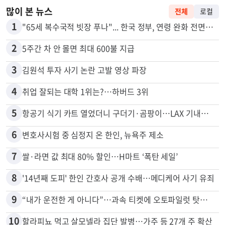
많이 본 뉴스
전체
로컬
1
"65세 복수국적 빗장 푸나"... 한국 정부, 연령 완화 전면 추진
2
5주간 차 안 몰면 최대 600불 지급
3
김원석 투자 사기 논란 고발 영상 파장
4
취업 잘되는 대학 1위는?…하버드 3위
5
항공기 식기 카트 열었더니 구더기·곰팡이…LAX 기내식 업체 논란
6
변호사시험 중 심정지 온 한인, 뉴욕주 제소
7
쌀·라면 값 최대 80% 할인…H마트 ‘폭탄 세일’
8
'14년째 도피' 한인 간호사 공개 수배…메디케어 사기 유죄
9
“내가 운전한 게 아니다”…과속 티켓에 오토파일럿 탓한 운전자