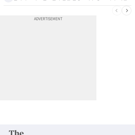
10
할라피뇨 먹고 살모넬라 집단 발병…가주 등 27개 주 확산