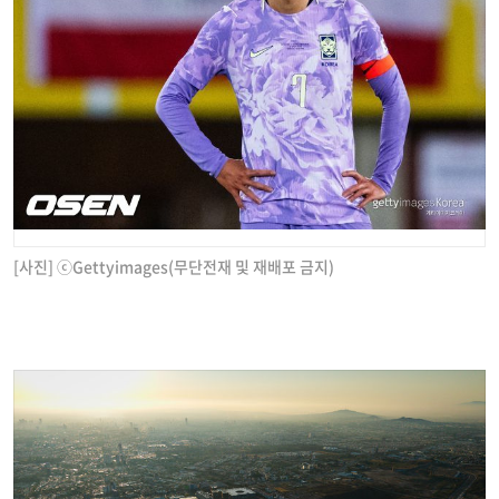
[사진] ⓒGettyimages(무단전재 및 재배포 금지)