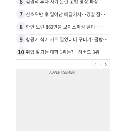
6
16
김원석 투자 사기 논란 고발 영상 파장
7
17
신호위반 후 달아난 배달기사…경찰 잠복해 잡고보니 ‘반전’
8
18
한인 노린 860만불 보이스피싱 덜미…영사관·한국 검찰 사칭
9
19
항공기 식기 카트 열었더니 구더기·곰팡이…LAX 기내식 업체 논란
10
20
취업 잘되는 대학 1위는?…하버드 3위