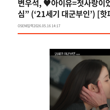
변우석, ♥아이유=첫사랑이었다
심” (‘21세기 대군부인’) [핫
OSEN
2026.05.16 14:17