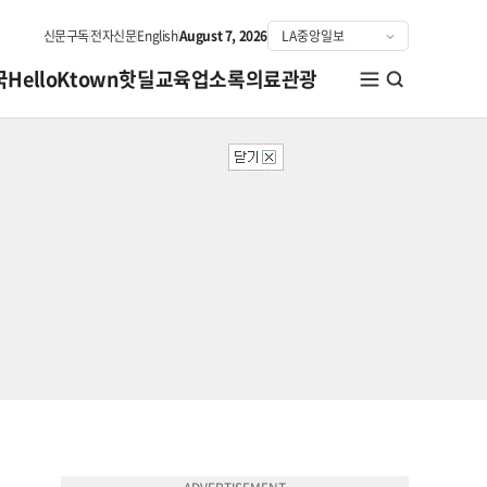
신문구독
전자신문
English
August 7, 2026
국
HelloKtown
핫딜
교육
업소록
의료관광