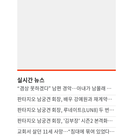
실시간 뉴스
“겸상 못하겠다” 남편 경악…아내가 남몰래 즐긴 ‘충격적 간식’ [이혼의 세계]
판타지오 남궁견 회장, 배우 강예원과 재계약…새 프로필 공개하며 활동 재개
판타지오 남궁견 회장, 루네이트(LUN8) 두 번째 유럽투어 지원…글로벌 활동 확대
판타지오 남궁견 회장, '김부장' 시즌2 본격화… "흥행 신드롬 잇는다"
교회서 살던 11세 사망…“침대에 묶여 있었다” 충격 진술