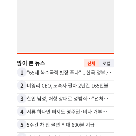
많이 본 뉴스
전체
로컬
1
11
"65세 복수국적 빗장 푸나"... 한국 정부, 연령 완화 전면 추진
2
12
비영리 CEO, 노숙자 팔아 2년간 165만불
3
13
한인 남성, 처형 상대로 성범죄…"선처해줬더니 배신자 취급"
4
14
서류 하나만 빠져도 영주권·비자 거부…심사관 재량권 대폭 확대
5
15
5주간 차 안 몰면 최대 600불 지급