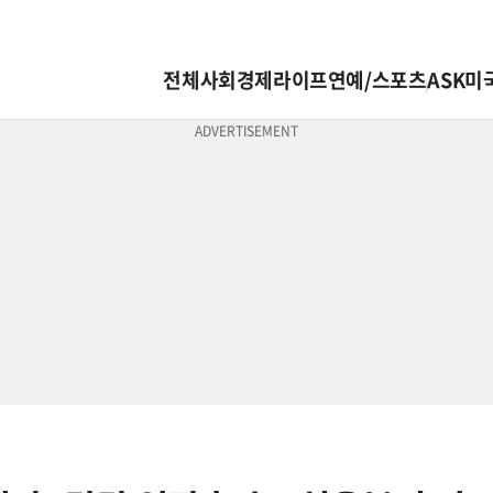
전체
사회
경제
라이프
연예/스포츠
ASK미