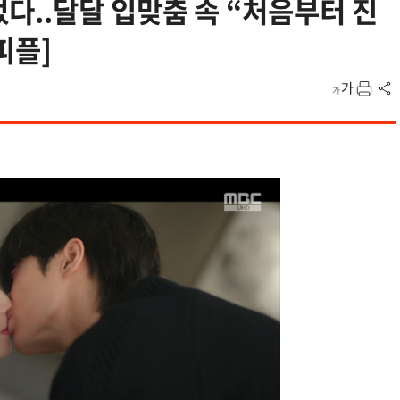
..달달 입맞춤 속 “처음부터 진
피플]