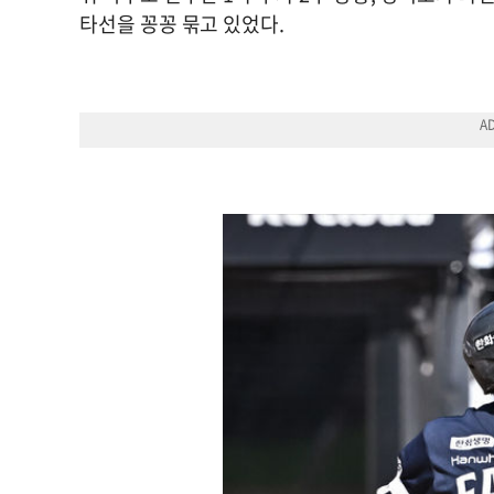
타선을 꽁꽁 묶고 있었다.