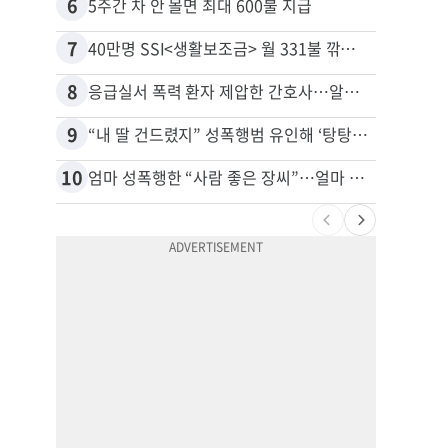
6
16
5주간 차 안 몰면 최대 600불 지급
7
17
40만명 SSI<생활보조금> 월 331불 깎이나
8
18
응급실서 폭력 환자 제압한 간호사…알고 보니
9
19
“내 딸 건드렸지” 성폭행범 유인해 ‘탕탕’…아빠의 복수 결말
유학생
10
20
엄마 성폭행한 “사람 좋은 장씨”…얼마 뒤 딸 배도 불러왔다
추방된