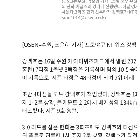
[OSEN=수원, 박준형 기자] 15일 오후 수
와 한화 이글스의 경기가 진행됐다.이날 경
세웠다.2회초 한화 선두타자 강백호가 KT 팬들
soul1014@osen.co.kr
[OSEN=수원, 조은혜 기자] 프로야구 KT 위즈 
강백호는 16일 수원 케이티위즈파크에서 열린 2026
홈런) 7타점 1볼넷 3득점을 기록하며 팀의 10-5 
이 기록으로, 시즌 타점은 48타점이 되며 2위 에레
초반 4타점을 모두 강백호가 책임졌다. 강백호는 1
자 1·2루 상황, 볼카운트 2-2에서 배제성의 13
터뜨렸다. 시즌 9호 홈런.
3-0 리드를 잡은 한화는 3회초에도 강백호의 타점
뒤 폭투로 진루한 1사 주자 2루 상황, 강백호가 좌