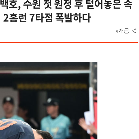
백호, 수원 첫 원정 후 털어놓은 속
2홈런 7타점 폭발하다