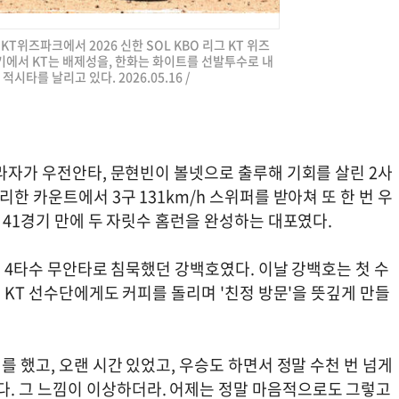
원KT위즈파크에서 2026 신한 SOL KBO 리그 KT 위즈
기에서 KT는 배제성을, 한화는 화이트를 선발투수로 내
시타를 날리고 있다. 2026.05.16 /
페라자가 우전안타, 문현빈이 볼넷으로 출루해 기회를 살린 2사
리한 카운트에서 3구 131km/h 스위퍼를 받아쳐 또 한 번 우
 41경기 만에 두 자릿수 홈런을 완성하는 대포였다.
는 4타수 무안타로 침묵했던 강백호였다. 이날 강백호는 첫 수
, KT 선수단에게도 커피를 돌리며 '친정 방문'을 뜻깊게 만들
를 했고, 오랜 시간 있었고, 우승도 하면서 정말 수천 번 넘게
. 그 느낌이 이상하더라. 어제는 정말 마음적으로도 그렇고