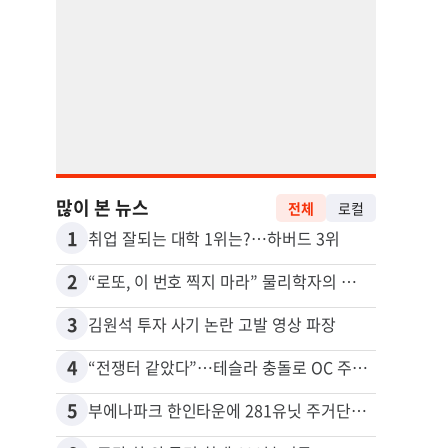
많이 본 뉴스
전체
로컬
1
11
취업 잘되는 대학 1위는?…하버드 3위
2
12
“로또, 이 번호 찍지 마라” 물리학자의 당첨금 높이는 비밀
3
13
김원석 투자 사기 논란 고발 영상 파장
4
14
“전쟁터 같았다”…테슬라 충돌로 OC 주택 4채 파손
5
15
부에나파크 한인타운에 281유닛 주거단지 들어선다