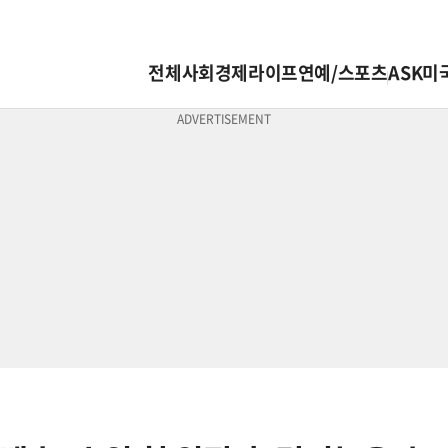
전체
사회
경제
라이프
연예/스포츠
ASK미