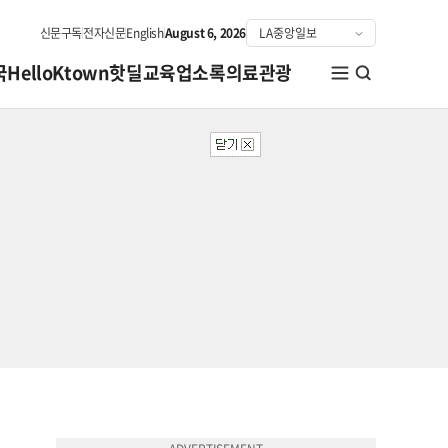
신문구독
전자신문
English
August 6, 2026
국
HelloKtown
핫딜
교육
업소록
의료관광