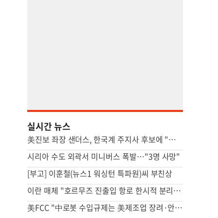
실시간 뉴스
美진보 좌장 샌더스, 한국계 주지사 후보에 "공개지지 않겠다"
시리아 수도 외곽서 미니버스 폭발…"3명 사망"
[부고] 이훈철(뉴스1 워싱턴 특파원)씨 부친상
이란 매체 "호르무즈 진출입 항로 한시적 분리…이후엔 중앙항로만"
美FCC "中로봇 수입규제는 美제조업 장려·안보위험 대응 목적"