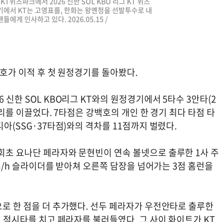
원KT위즈파크에서 2026 신한 SOL KBO 리그 KT 위즈
기에서 KT는 고영표를, 한화는 왕옌청을 선발투수로 내
에게 인사하고 있다. 2026.05.15 /
강백호가 이적 후 첫 원정경기를 돌아봤다.
 신한 SOL KBO리그 KT와의 원정경기에서 5타수 3안타(2
승리를 이끌었다. 7타점은 강백호의 개인 한 경기 최다 타점 타
디아(SSG·37타점)와의 격차를 11점까지 벌렸다.
회초 요나단 페라자와 문현빈이 연속 볼넷으로 출루한 1사 주
4km/h 슬라이더를 받아쳐 오른쪽 담장을 넘어가는 3점 홈런을
으로 한 점을 더 추가했다. 선두 페라자가 우전안타로 출루한
전 적시타를 치고 페라자를 불러들였다. 그 사이 화이트가 KT