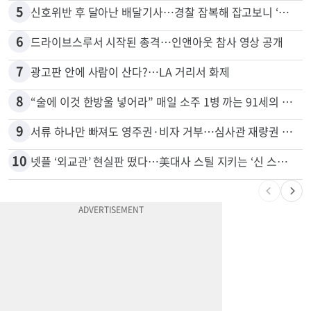
5
신호위반 후 달아난 배달기사…경찰 잠복해 잡고보니 ‘반전’
6
드라이브스루서 시작된 총격…인앤아웃 참사 영상 공개
7
광고판 안에 사람이 산다?…LA 거리서 화제
8
“술에 이것 한방울 넣어라” 매일 소주 1병 까는 91세의 철칙
9
서류 하나만 빠져도 영주권·비자 거부…심사관 재량권 대폭 확대
10
넷플 ‘외교관’ 현실판 떴다…美대사 스틸 지키는 ‘신 스틸러’