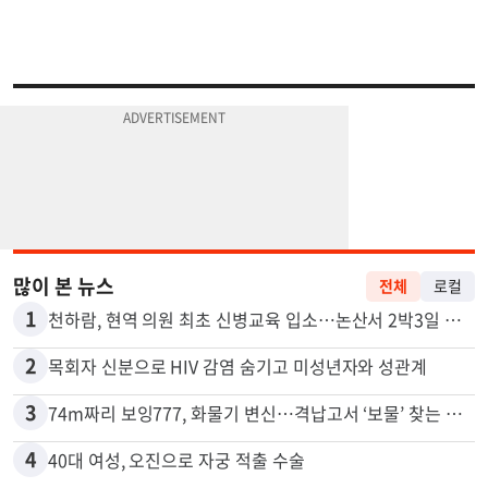
많이 본 뉴스
전체
로컬
1
천하람, 현역 의원 최초 신병교육 입소…논산서 2박3일 생활
2
목회자 신분으로 HIV 감염 숨기고 미성년자와 성관계
3
74m짜리 보잉777, 화물기 변신…격납고서 ‘보물’ 찾는 인천공항
4
40대 여성, 오진으로 자궁 적출 수술