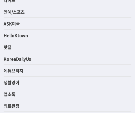
연예/스포츠
ASK미국
HelloKtown
핫딜
KoreaDailyUs
에듀브리지
생활영어
업소록
의료관광
해피빌리지
ABOUT
ADVERTISING
PRIVACY POLICY
TERMS OF SERVICE
윤리경영
고객센터
News Tips & Corrections