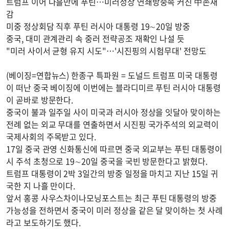
트럼프 이어 나흘만에 푸틴…미러정상 연쇄방중속 커진 中존재
감
미중 정상회담 직후 푸틴 러시아 대통령 19∼20일 방중
중국, 대미 관계관리 속 중러 전략공조 재확인 나설 듯
"미러 사이서 균형 유지 시도"…'시진핑의 시험무대' 전망도
(베이징=연합뉴스) 한종구 특파원 = 도널드 트럼프 미국 대통령
이 떠난 중국 베이징에 이번에는 블라디미르 푸틴 러시아 대통령
이 곧바로 방문한다.
중국이 불과 일주일 사이 미국과 러시아 정상을 잇달아 맞이하는
전례 없는 외교 무대를 연출하면서 시진핑 국가주석의 외교력이
국제사회의 주목받고 있다.
17일 중국 관영 신화통신에 따르면 중국 외교부는 푸틴 대통령이
시 주석 초청으로 19∼20일 중국을 국빈 방문한다고 밝혔다.
트럼프 대통령이 2박 3일간의 방중 일정을 마치고 지난 15일 귀
국한 지 나흘 만이다.
앞서 홍콩 사우스차이나모닝포스트는 최근 푸틴 대통령의 방중
가능성을 전하면서 중국이 미러 정상을 같은 달 맞이하는 첫 사례
라고 보도하기도 했다.