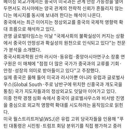
베이징 외교가에서는 중국이 미국과는 관계 안정 가능성을 열어
두면서도 러시아에는 양국 관계의 전략적 신뢰가 흔들리지 않는
다는 메시지를 동시에 보내려 한다는 해석이 나온다.
중국에서는 최근 이어지는 정상외교를 중국의 국제적 영향력 확
대 흐름으로 해석하고 있다.
관영 글로벌타임스는 이날 "국제사회의 불확실성이 커지는 상황
에서 중국이 안정성과 확실성의 원천으로 인식되고 있다"는 전문
가 분석을 소개했다.
중국사회과학원 산하 러시아·동유럽·중앙아시아연구소 장훙 연
구원은 이 매체에 "점점 더 많은 국가가 중국과의 교류를 기회·
안정·성장의 의미로 받아들이고 있다"고 주장했다.
실제 중국은 올해 들어 미국과 러시아뿐 아니라 유럽과 글로벌사
우스(Global South·주로 남반구에 위치한 신흥국과 개도국을
통칭) 국가 지도자들과의 정상외교도 잇달아 이어가고 있다.
미중 전략 경쟁 심화 속에서 중국이 글로벌사우스와 비서방 진영
을 중심으로 외교적 영향력 확대를 시도하려는 움직임으로 읽힌
다.
미국 월스트리트저널(WSJ)은 유럽 고위 당국자들을 인용해 "푸
틴 대통령은 시진핑·트럼프 회담 분위기를 직접 평가하고 중러