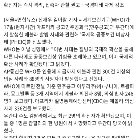
확진자는 즉시 격리, 접촉자 관찰 권고…국경폐쇄 자제 강조
(서울=연합뉴스) 신재우 김아람 기자 = 세계보건기구(WHO)가
17일(현지시간) 아프리카 콩고민주공화국(민주콩고)과 우간다에
서 발생한 에볼라 발병 사태와 관련해 '국제적 공중보건 비상사
태'(PHEIC)를 선포했다.
WHO는 이날 성명에서 "이번 사태는 질병의 국제적 확산을 통해
다른 나라에도 공중보건상 위험을 초래하고 있으며, 이미 국제적
확산 사례가 확인됐다"고 밝혔다.
AP통신은 WHO를 인용해 지금까지 에볼라 관련 300건 이상의
의심 사례와 88명의 사망자가 발생했다고 전했다.
WHO에 따르면 전날 기준 민주콩고 이투리주(州) 부니아, 르왐파
라, 몽그발루 등 3개 지역에서 에볼라 확진자 8명, 의심 환자 246
명이 보고됐다. 아프리카 질병통제예방센터(CDC)는 에볼라 의심
사례 336건을 보고했다.
우간다 수도 캄팔라에서도 최근 2명의 확진자가 확인됐으며, 이
들 중 1명은 캄팔라의 한 병원에서 사망했다고 우간다 당국이 밝
혔다.
우간다 확진자 2명은 모두 민주콩고에 다녀온 것으로 파악됐으