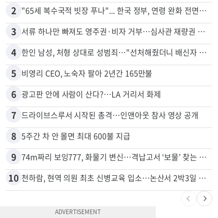
2
"65세 복수국적 빗장 푸나"... 한국 정부, 연령 완화 전면 추진
3
서류 하나만 빠져도 영주권·비자 거부…심사관 재량권 대폭 확대
4
한인 남성, 처형 상대로 성범죄…"선처해줬더니 배신자 취급"
5
비영리 CEO, 노숙자 팔아 2년간 165만불
6
광고판 안에 사람이 산다?…LA 거리서 화제
7
드라이브스루서 시작된 총격…인앤아웃 참사 영상 공개
8
5주간 차 안 몰면 최대 600불 지급
9
74m짜리 보잉777, 화물기 변신…격납고서 ‘보물’ 찾는 인천공항
10
천하람, 현역 의원 최초 신병교육 입소…논산서 2박3일 생활