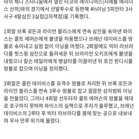
마의 체니 스타디움에서 열린 타코마 레이니어스(시애틀 매리너
스 산하)와의 경기에서 선발투수로 등판해 4⅔이닝 5피안타 3사
사구 4탈삼진 3실점(2자책점)을 기록했다.
1회말 브록 로든과 라이언 블리스에게 연속 삼진을 솎아낸 와이
스는 콜트 에머슨에게 볼넷을 허용했으나 브레넌 데이비스를 땅
볼로 솎아내고 실점 없이 이닝을 마쳤다. 2회말에도 빅터 라브라
다를 헛스윙 삼진으로 돌려세운 뒤 브라이언 오키프에게 볼넷을
내줬으나 칼슨 테일러에게 병살타를 이끌어낸 뒤 호건 윈디시를
땅볼로 잡으며 이닝을 정리했다.
3회말은 콜린 데이비스를 유격수 땅볼로 처리한 뒤 브록 로든과
라이언 블리스를 연속 3루수 땅볼로 잡고 깔끔한 삼자범퇴 이닝
을 만들었다. 그러나 4회말 선두타자 콜트 에머슨의 땅볼을 제대
로 포구하지 못하며 와이스의 실책으로 주자가 출루했고, 브레넌
데이비스의 2루타 후 빅터 라브라다를 몸에 맞는 공으로 내보내
며 무사 만루 위기에 몰렸다.