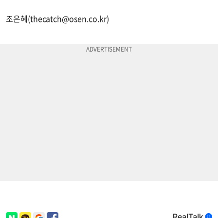
조은혜(
thecatch@osen.co.kr
)