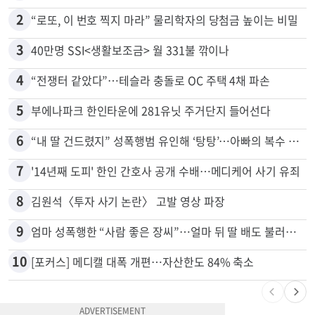
많이 본 뉴스
전체
로컬
1
취업 잘되는 대학 1위는?…하버드 3위
2
“로또, 이 번호 찍지 마라” 물리학자의 당첨금 높이는 비밀
3
40만명 SSI<생활보조금> 월 331불 깎이나
4
“전쟁터 같았다”…테슬라 충돌로 OC 주택 4채 파손
5
부에나파크 한인타운에 281유닛 주거단지 들어선다
6
“내 딸 건드렸지” 성폭행범 유인해 ‘탕탕’…아빠의 복수 결말
7
'14년째 도피' 한인 간호사 공개 수배…메디케어 사기 유죄
8
김원석〈투자 사기 논란〉 고발 영상 파장
9
엄마 성폭행한 “사람 좋은 장씨”…얼마 뒤 딸 배도 불러왔다
10
[포커스] 메디캘 대폭 개편…자산한도 84% 축소