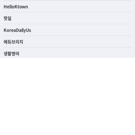
ASK미국
HelloKtown
핫딜
KoreaDailyUs
에듀브리지
생활영어
업소록
의료관광
해피빌리지
ABOUT
ADVERTISING
PRIVACY POLICY
TERMS OF SERVICE
윤리경영
고객센터
News Tips & Corrections
690 Wilshire Place Los Angeles, CA 90005
TEL. (213) 368-2500 FAX. (213) 389-6196