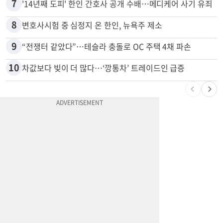
6
"65세 복수국적 빗장 푸나"... 한국 정부, 연령 완화 전면 추진
7
'14년째 도피' 한인 간호사 공개 수배…메디케어 사기 유죄
8
변호사시험 중 심정지 온 한인, 뉴욕주 제소
9
“전쟁터 같았다”…테슬라 충돌로 OC 주택 4채 파손
10
차값보다 빚이 더 많다…‘깡통차’ 트레이드인 급증