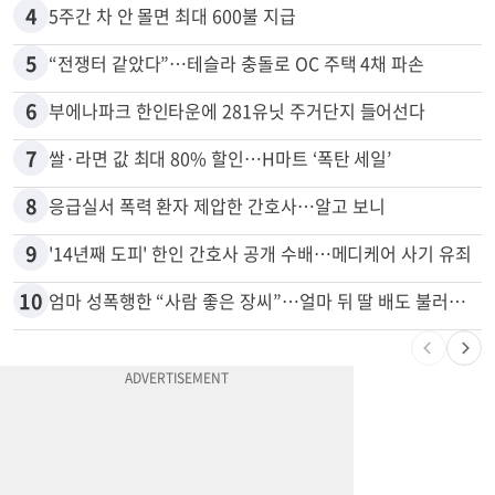
4
5주간 차 안 몰면 최대 600불 지급
5
“전쟁터 같았다”…테슬라 충돌로 OC 주택 4채 파손
6
부에나파크 한인타운에 281유닛 주거단지 들어선다
7
쌀·라면 값 최대 80% 할인…H마트 ‘폭탄 세일’
8
응급실서 폭력 환자 제압한 간호사…알고 보니
9
'14년째 도피' 한인 간호사 공개 수배…메디케어 사기 유죄
10
엄마 성폭행한 “사람 좋은 장씨”…얼마 뒤 딸 배도 불러왔다