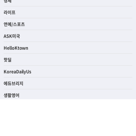
경제
라이프
연예/스포츠
ASK미국
HelloKtown
핫딜
KoreaDailyUs
에듀브리지
생활영어
업소록
의료관광
해피빌리지