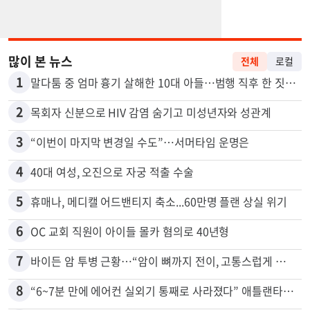
많이 본 뉴스
전체
로컬
1
말다툼 중 엄마 흉기 살해한 10대 아들…범행 직후 한 짓 충격
2
목회자 신분으로 HIV 감염 숨기고 미성년자와 성관계
3
“이번이 마지막 변경일 수도”…서머타임 운명은
4
40대 여성, 오진으로 자궁 적출 수술
5
휴매나, 메디캘 어드밴티지 축소...60만명 플랜 상실 위기
6
OC 교회 직원이 아이들 몰카 혐의로 40년형
7
바이든 암 투병 근황…“암이 뼈까지 전이, 고통스럽게 투병 중”