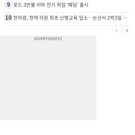
8
“6~7분 만에 에어컨 실외기 통째로 사라졌다” 애틀랜타서 실외기 도난 급증
9
포드 3만불 이하 전기 픽업 ‘패덤’ 출시
10
천하람, 현역 의원 최초 신병교육 입소…논산서 2박3일 생활