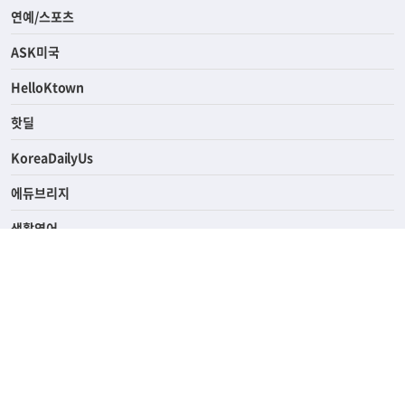
라이프
연예/스포츠
ASK미국
HelloKtown
핫딜
KoreaDailyUs
에듀브리지
생활영어
업소록
의료관광
해피빌리지