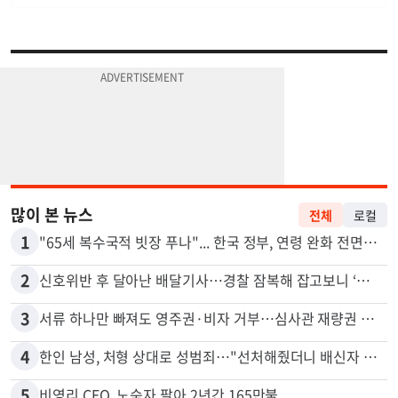
많이 본 뉴스
전체
로컬
1
"65세 복수국적 빗장 푸나"... 한국 정부, 연령 완화 전면 추진
2
신호위반 후 달아난 배달기사…경찰 잠복해 잡고보니 ‘반전’
3
서류 하나만 빠져도 영주권·비자 거부…심사관 재량권 대폭 확대