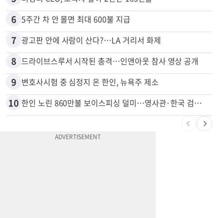
4
한인 남성, 처형 상대로 성범죄…"선처해줬더니 배신자 취급"
5
비영리 CEO, 노숙자 팔아 2년간 165만불
6
5주간 차 안 몰면 최대 600불 지급
7
광고판 안에 사람이 산다?…LA 거리서 화제
8
드라이브스루서 시작된 총격…인앤아웃 참사 영상 공개
9
변호사시험 중 심정지 온 한인, 뉴욕주 제소
10
한인 노린 860만불 보이스피싱 덜미…영사관·한국 검찰 사칭