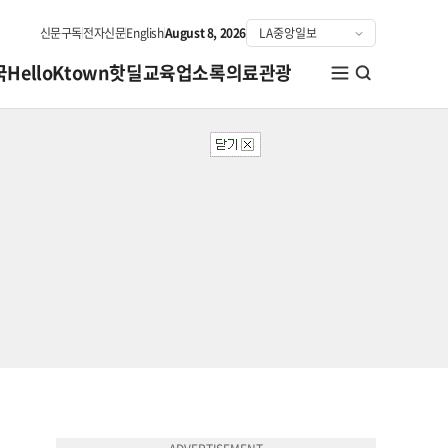
신문구독
전자신문
English
August 8, 2026
국
HelloKtown
핫딜
교육
업소록
의료관광