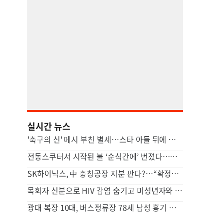
실시간 뉴스
'축구의 신' 메시 부친 별세…스타 아들 뒤에 선 조용한 조력자
전동스쿠터서 시작된 불 ‘순식간에’ 번졌다…차량·마을회관 덮쳐
SK하이닉스, 中 충칭공장 지분 판다?…“확정된 바는 없다”
목회자 신분으로 HIV 감염 숨기고 미성년자와 성관계
광대 복장 10대, 버스정류장 78세 남성 흉기 살해 혐의