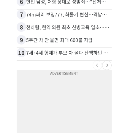
6
16
한인 남성, 처형 상대로 성범죄…"선처해줬더니 배신자 취급"
7
17
74m짜리 보잉777, 화물기 변신…격납고서 ‘보물’ 찾는 인천공항
8
18
천하람, 현역 의원 최초 신병교육 입소…논산서 2박3일 생활
김원석
9
19
5주간 차 안 몰면 최대 600불 지급
10
20
7세·4세 형제가 부모 차 몰다 산책하던 여성 들이받아
40대