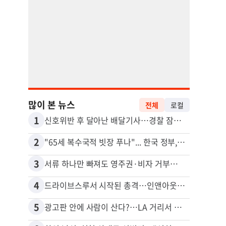
많이 본 뉴스
전체
로컬
1
11
신호위반 후 달아난 배달기사…경찰 잠복해 잡고보니 ‘반전’
2
12
"65세 복수국적 빗장 푸나"... 한국 정부, 연령 완화 전면 추진
비영리
3
13
서류 하나만 빠져도 영주권·비자 거부…심사관 재량권 대폭 확대
4
14
드라이브스루서 시작된 총격…인앤아웃 참사 영상 공개
포드 
5
15
광고판 안에 사람이 산다?…LA 거리서 화제