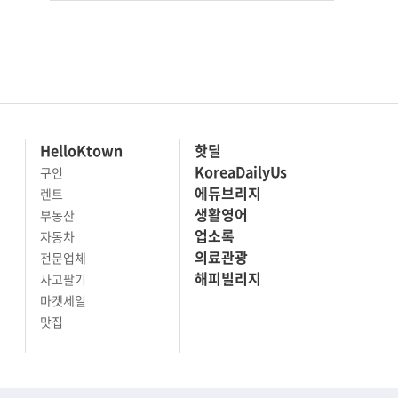
HelloKtown
핫딜
KoreaDailyUs
구인
에듀브리지
렌트
생활영어
부동산
업소록
자동차
의료관광
전문업체
해피빌리지
사고팔기
마켓세일
맛집