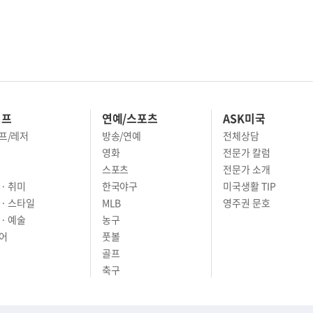
이프
연예/스포츠
ASK미국
프/레저
방송/연예
전체상담
영화
전문가 칼럼
스포츠
전문가 소개
· 취미
한국야구
미국생활 TIP
 · 스타일
MLB
영주권 문호
· 예술
농구
어
풋볼
골프
축구