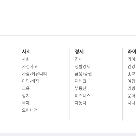
사회
경제
라
사회
경제
라이
사건사고
생활경제
건강
사람/커뮤니티
금융/증권
종교
이민/비자
재테크
여행 
교육
부동산
리빙
정치
비즈니스
문화 
국제
자동차
시니
오피니언