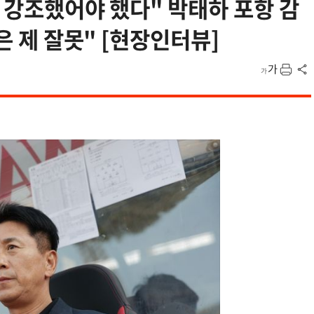
더 강조했어야 했다" 박태하 포항 감
은 제 잘못" [현장인터뷰]