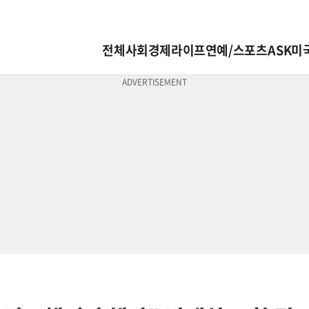
전체
사회
경제
라이프
연예/스포츠
ASK미