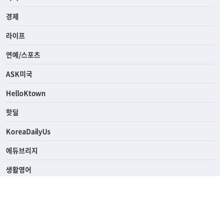
전체
사회
경제
라이프
연예/스포츠
ASK미국
HelloKtown
핫딜
KoreaDailyUs
에듀브리지
생활영어
업소록