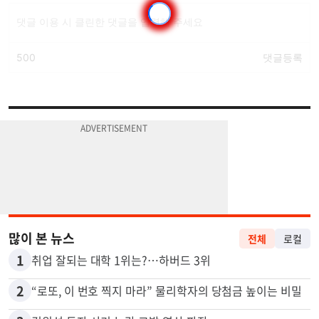
많이 본 뉴스
전체
로컬
1
취업 잘되는 대학 1위는?…하버드 3위