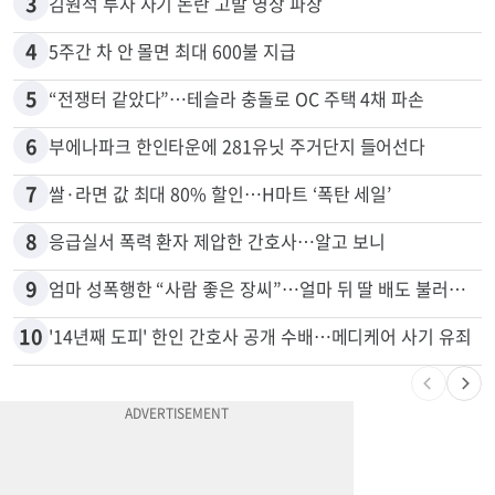
2
“로또, 이 번호 찍지 마라” 물리학자의 당첨금 높이는 비밀
3
김원석 투자 사기 논란 고발 영상 파장
4
5주간 차 안 몰면 최대 600불 지급
5
“전쟁터 같았다”…테슬라 충돌로 OC 주택 4채 파손
6
부에나파크 한인타운에 281유닛 주거단지 들어선다
7
쌀·라면 값 최대 80% 할인…H마트 ‘폭탄 세일’
8
응급실서 폭력 환자 제압한 간호사…알고 보니
9
엄마 성폭행한 “사람 좋은 장씨”…얼마 뒤 딸 배도 불러왔다
10
'14년째 도피' 한인 간호사 공개 수배…메디케어 사기 유죄