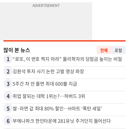
많이 본 뉴스
전체
로컬
1
“로또, 이 번호 찍지 마라” 물리학자의 당첨금 높이는 비밀
2
김원석 투자 사기 논란 고발 영상 파장
3
5주간 차 안 몰면 최대 600불 지급
4
취업 잘되는 대학 1위는?…하버드 3위
5
쌀·라면 값 최대 80% 할인…H마트 ‘폭탄 세일’