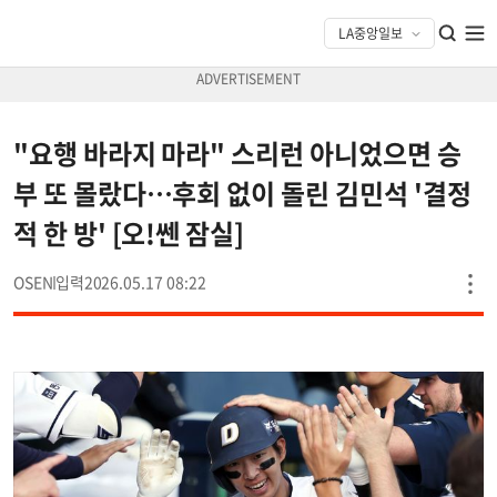
"요행 바라지 마라" 스리런 아니었으면 승
부 또 몰랐다…후회 없이 돌린 김민석 '결정
적 한 방' [오!쎈 잠실]
OSEN
2026.05.17 08:22