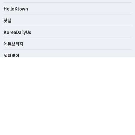
ASK미국
HelloKtown
핫딜
KoreaDailyUs
에듀브리지
생활영어
업소록
의료관광
해피빌리지
ABOUT
ADVERTISING
PRIVACY POLICY
TERMS OF SERVICE
윤리경영
고객센터
News Tips & Corrections
690 Wilshire Place Los Angeles, CA 90005