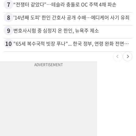
6
부에나파크 한인타운에 281유닛 주거단지 들어선다
7
“전쟁터 같았다”…테슬라 충돌로 OC 주택 4채 파손
8
'14년째 도피' 한인 간호사 공개 수배…메디케어 사기 유죄
9
변호사시험 중 심정지 온 한인, 뉴욕주 제소
10
"65세 복수국적 빗장 푸나"... 한국 정부, 연령 완화 전면 추진