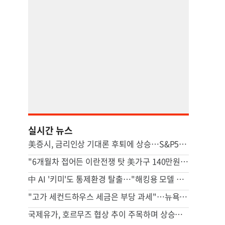
실시간 뉴스
美증시, 금리인상 기대론 후퇴에 상승…S&P500 사상최고치 마감
"6개월차 접어든 이란전쟁 탓 美가구 140만원 추가 부담"
中 AI '키미'도 통제환경 탈출…"해킹용 모델 될수도" 우려
"고가 세컨드하우스 세금은 부당 과세"…뉴욕시 상대 소송
국제유가, 호르무즈 협상 추이 주목하며 상승…브렌트 1%↑