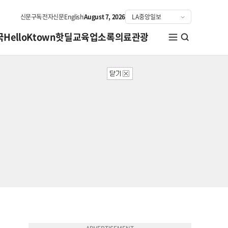
신문구독
전자신문
English
August 7, 2026
국
HelloKtown
핫딜
교육
업소록
의료관광