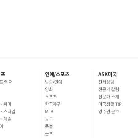
이프
연예/스포츠
ASK미국
프/레저
방송/연예
전체상담
영화
전문가 칼럼
스포츠
전문가 소개
· 취미
한국야구
미국생활 TIP
 · 스타일
MLB
영주권 문호
· 예술
농구