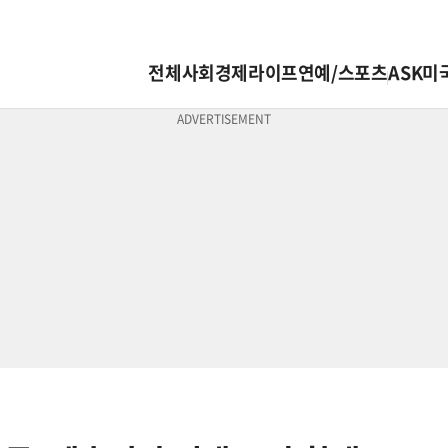
전체
사회
경제
라이프
연예/스포츠
ASK미