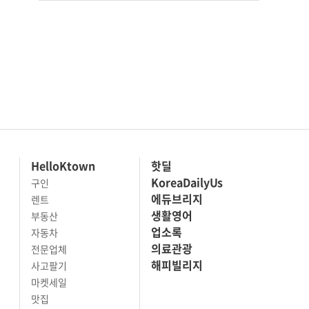
HelloKtown
핫딜
KoreaDailyUs
구인
에듀브리지
렌트
생활영어
부동산
업소록
자동차
의료관광
전문업체
해피빌리지
사고팔기