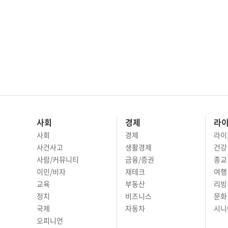
사회
경제
라
사회
경제
라이
사건사고
생활경제
건강
사람/커뮤니티
금융/증권
종교
이민/비자
재테크
여행 
교육
부동산
리빙
정치
비즈니스
문화 