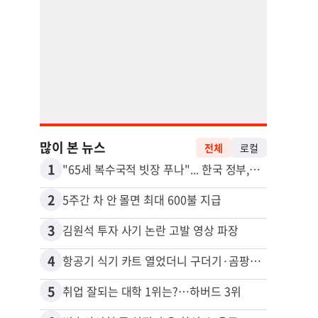
많이 본 뉴스
전체
로컬
1
11
"65세 복수국적 빗장 푸나"... 한국 정부, 연령 완화 전면 추진
2
12
5주간 차 안 몰면 최대 600불 지급
3
13
김원석 투자 사기 논란 고발 영상 파장
4
14
항공기 식기 카트 열었더니 구더기·곰팡이…LAX 기내식 업체 논란
5
15
취업 잘되는 대학 1위는?…하버드 3위