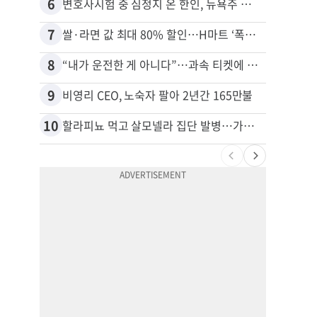
6
16
변호사시험 중 심정지 온 한인, 뉴욕주 제소
7
17
쌀·라면 값 최대 80% 할인…H마트 ‘폭탄 세일’
8
18
“내가 운전한 게 아니다”…과속 티켓에 오토파일럿 탓한 운전자
9
19
비영리 CEO, 노숙자 팔아 2년간 165만불
10
20
할라피뇨 먹고 살모넬라 집단 발병…가주 등 27개 주 확산