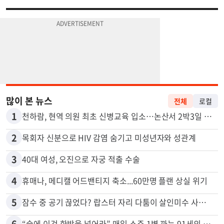
많이 본 뉴스
전체
로컬
1
천하람, 현역 의원 최초 신병교육 입소…논산서 2박3일 생활
2
목회자 신분으로 HIV 감염 숨기고 미성년자와 성관계
3
40대 여성, 오진으로 자궁 적출 수술
4
휴매나, 메디캘 어드밴티지 축소...60만명 플랜 상실 위기
5
잠수 중 공기 끊었다? 랍스터 자리 다툼이 살인미수 사건으로
6
“술에 이것 한방울 넣어라” 매일 소주 1병 까는 91세의 철칙