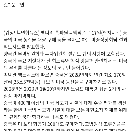
것" 문구만
(워싱턴=연합뉴스) 백나리 특파원 = 백악관은 17일(현지시간) 중
국의 미국 농산물 대량 구매 등을 골자로 하는 미중정상회담 결과
팩트시트를 발표했다.
양국간 무역위원회와 투자위원회 설립도 합의 사항에 포함됐다.
중국에 주요 지렛대가 된 희토류와 핵심 광물과 관련해서는 '미국
의 우려를 다룬다'는 정도의 문구만 들어갔다.
백악관 팩트시트에 따르면 중국은 2028년까지 연간 최소 170억
달러(25조5천억원) 규모의 미국 농산물을 구매하기로 했다.
2028년은 2029년 1월20일까지인 트럼프 대통령 집권 2기의 사
실상 마지막해다.
중국이 400개 이상의 미국 쇠고기 시설에 대해 수출 허가를 갱신
하는 한편 미국의 쇠고기 시설에 대한 모든 제한조치 해제를 위해
미 규제당국과 협력하는 내용도 담겼다.
중국은 미 보잉 항공기 200대도 구매한다. 고병원성 조류인플루
엔자 청정 지역으로 판정된 미국 주에서 가금류 수입도 재개한다.