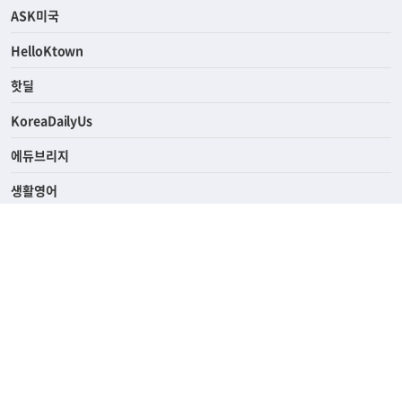
ASK미국
HelloKtown
핫딜
KoreaDailyUs
에듀브리지
생활영어
업소록
의료관광
해피빌리지
ABOUT
ADVERTISING
PRIVACY POLICY
TERMS OF SERVICE
윤리경영
고객센터
News Tips & Corrections
690 Wilshire Place Los Angeles, CA 90005
TEL. (213) 368-2500 FAX. (213) 389-6196