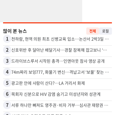
많이 본 뉴스
전체
로컬
1
천하람, 현역 의원 최초 신병교육 입소…논산서 2박3일 생활
2
신호위반 후 달아난 배달기사…경찰 잠복해 잡고보니 ‘반전’
3
드라이브스루서 시작된 총격…인앤아웃 참사 영상 공개
4
74m짜리 보잉777, 화물기 변신…격납고서 ‘보물’ 찾는 인천공항
5
광고판 안에 사람이 산다?…LA 거리서 화제
6
목회자 신분으로 HIV 감염 숨기고 미성년자와 성관계
7
서류 하나만 빠져도 영주권·비자 거부…심사관 재량권 대폭 확대