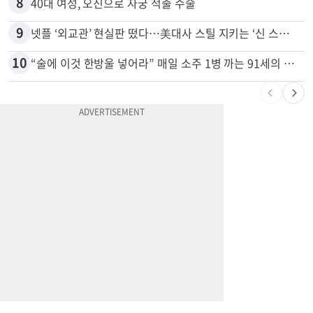
8
40대 여성, 오진으로 자궁 적출 수술
9
넷플 ‘외교관’ 현실판 떴다…美대사 스틸 지키는 ‘신 스틸러’
10
“술에 이것 한방울 넣어라” 매일 소주 1병 까는 91세의 철칙