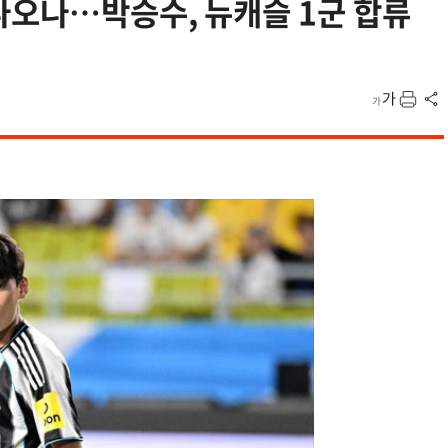
나오나…박승수, 뉴캐슬 1군 합류