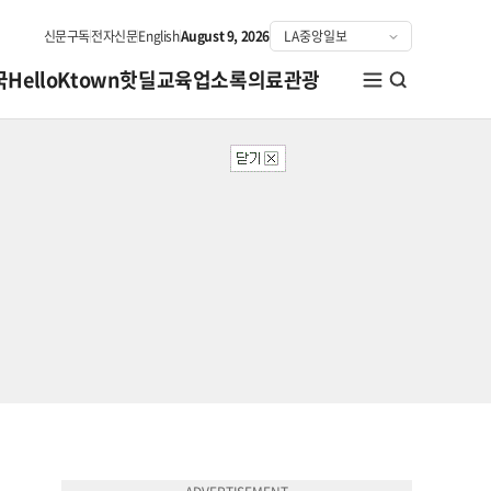
신문구독
전자신문
English
August 9, 2026
국
HelloKtown
핫딜
교육
업소록
의료관광