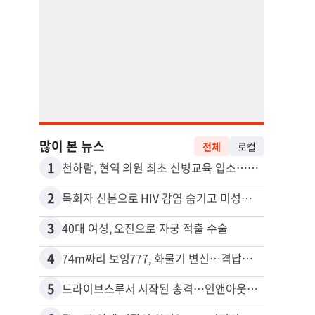
많이 본 뉴스
전체
로컬
1
11
천하람, 현역 의원 최초 신병교육 입소…논산서 2박3일 생활
2
12
목회자 신분으로 HIV 감염 숨기고 미성년자와 성관계
포드 
3
13
40대 여성, 오진으로 자궁 적출 수술
4
14
74m짜리 보잉777, 화물기 변신…격납고서 ‘보물’ 찾는 인천공항
5
15
드라이브스루서 시작된 총격…인앤아웃 참사 영상 공개