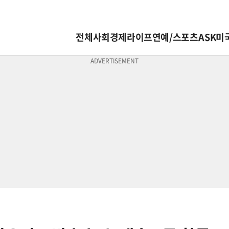
전체
사회
경제
라이프
연예/스포츠
ASK미