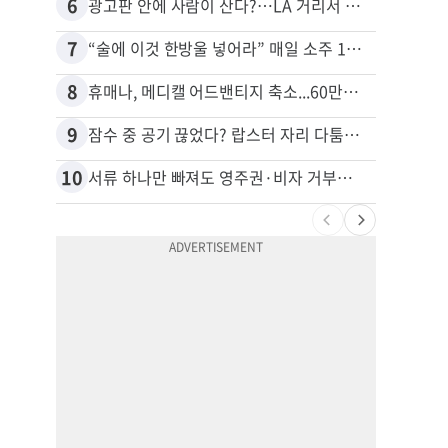
6
16
광고판 안에 사람이 산다?…LA 거리서 화제
7
17
“술에 이것 한방울 넣어라” 매일 소주 1병 까는 91세의 철칙
8
18
휴매나, 메디캘 어드밴티지 축소...60만명 플랜 상실 위기
9
19
잠수 중 공기 끊었다? 랍스터 자리 다툼이 살인미수 사건으로
10
20
서류 하나만 빠져도 영주권·비자 거부…심사관 재량권 대폭 확대