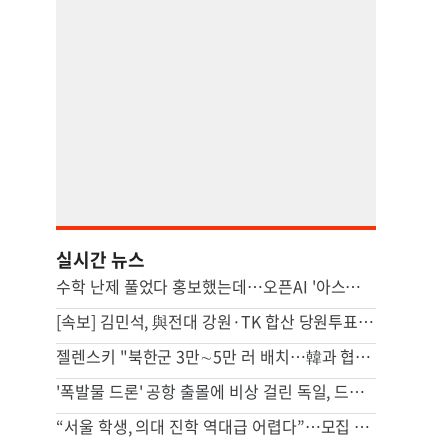
실시간 뉴스
수학 난제 풀었다 홍보했는데…오픈AI '아스트라' 개발 보류 발표, 왜[팩플]
[속보] 김민석, 與전대 강원·TK 합산 당원투표서 승리
젤렌스키 "북한군 3만∼5만 러 배치…韓과 협력 위해 접촉 중"
'폭발물 드론' 공항 출몰에 비상 걸린 독일, 드론 연구 확대
“서울 학생, 의대 진학 역대급 어렵다”…모집 인원 첫 50% 미만