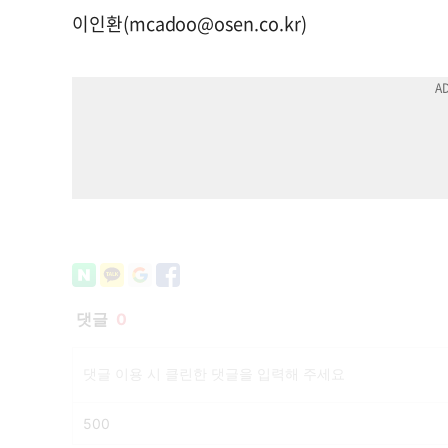
이인환(
mcadoo@osen.co.kr
)