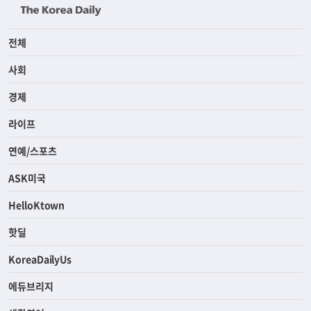
전체
사회
경제
라이프
연예/스포츠
ASK미국
HelloKtown
핫딜
KoreaDailyUs