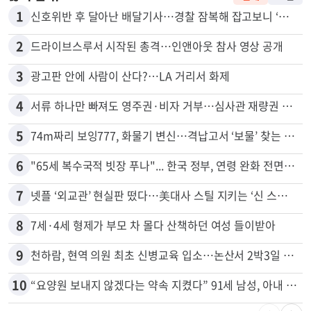
많이 본 뉴스
전체
로컬
1
신호위반 후 달아난 배달기사…경찰 잠복해 잡고보니 ‘반전’
2
드라이브스루서 시작된 총격…인앤아웃 참사 영상 공개
3
광고판 안에 사람이 산다?…LA 거리서 화제
4
서류 하나만 빠져도 영주권·비자 거부…심사관 재량권 대폭 확대
5
74m짜리 보잉777, 화물기 변신…격납고서 ‘보물’ 찾는 인천공항
6
"65세 복수국적 빗장 푸나"... 한국 정부, 연령 완화 전면 추진
7
넷플 ‘외교관’ 현실판 떴다…美대사 스틸 지키는 ‘신 스틸러’
8
7세·4세 형제가 부모 차 몰다 산책하던 여성 들이받아
9
천하람, 현역 의원 최초 신병교육 입소…논산서 2박3일 생활