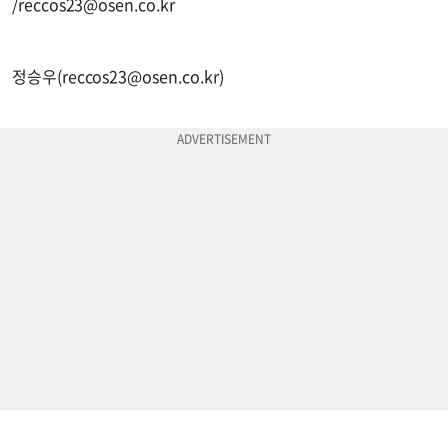
/
reccos23@osen.co.kr
정승우(
reccos23@osen.co.kr
)