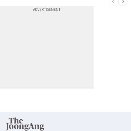
10
“요양원 보내지 않겠다는 약속 지켰다” 91세 남성, 아내 살해 혐의