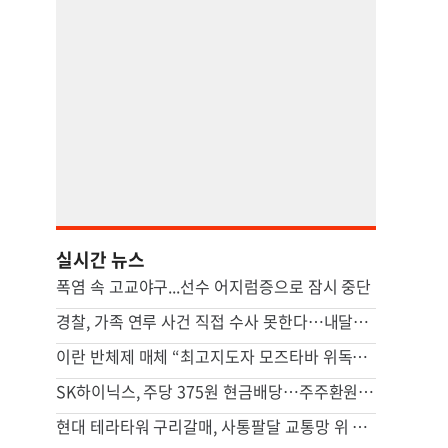
실시간 뉴스
폭염 속 고교야구...선수 어지럼증으로 잠시 중단
경찰, 가족 연루 사건 직접 수사 못한다…내달부터 ‘상피제’ 도입
이란 반체제 매체 “최고지도자 모즈타바 위독…수뇌부 소문 파다”
SK하이닉스, 주당 375원 현금배당…주주환원책 9월 내 발표
현대 테라타워 구리갈매, 사통팔달 교통망 위 복합 비즈니스 캠퍼스