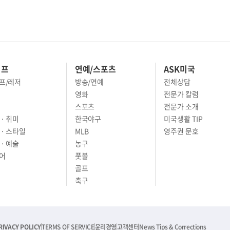
이프
연예/스포츠
ASK미국
프/레저
방송/연예
전체상담
영화
전문가 칼럼
스포츠
전문가 소개
· 취미
한국야구
미국생활 TIP
 · 스타일
MLB
영주권 문호
· 예술
농구
어
풋볼
골프
축구
RIVACY POLICY
TERMS OF SERVICE
윤리경영
고객센터
News Tips & Corrections