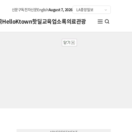
신문구독
전자신문
English
August 7, 2026
국
HelloKtown
핫딜
교육
업소록
의료관광