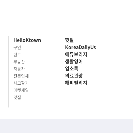
HelloKtown
핫딜
KoreaDailyUs
구인
에듀브리지
렌트
생활영어
부동산
업소록
자동차
의료관광
전문업체
해피빌리지
사고팔기
마켓세일
맛집