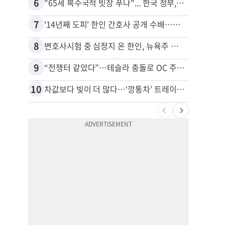
6
16
"65세 복수국적 빗장 푸나"... 한국 정부, 연령 완화 전면 추진
7
17
'14년째 도피' 한인 간호사 공개 수배…메디케어 사기 유죄
8
18
변호사시험 중 심정지 온 한인, 뉴욕주 제소
9
19
“전쟁터 같았다”…테슬라 충돌로 OC 주택 4채 파손
10
20
차값보다 빚이 더 많다…‘깡통차’ 트레이드인 급증