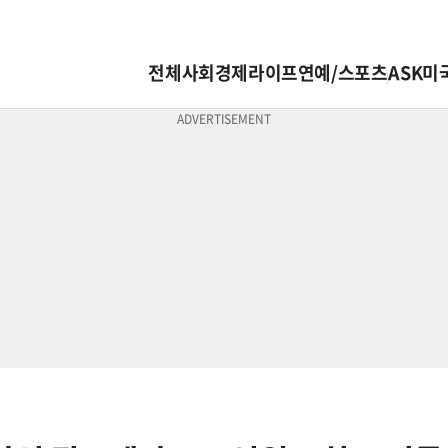
전체
사회
경제
라이프
연예/스포츠
ASK미