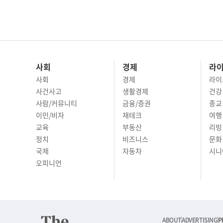
사회
경제
라
사회
경제
라이
사건사고
생활경제
건강
사람/커뮤니티
금융/증권
종교
이민/비자
재테크
여행 
교육
부동산
리빙
정치
비즈니스
문화 
국제
자동차
시니
오피니언
ABOUT
ADVERTISING
P