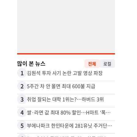
많이 본 뉴스
전체
로컬
1
11
김원석 투자 사기 논란 고발 영상 파장
2
12
5주간 차 안 몰면 최대 600불 지급
3
13
취업 잘되는 대학 1위는?…하버드 3위
4
14
쌀·라면 값 최대 80% 할인…H마트 ‘폭탄 세일’
5
15
부에나파크 한인타운에 281유닛 주거단지 들어선다