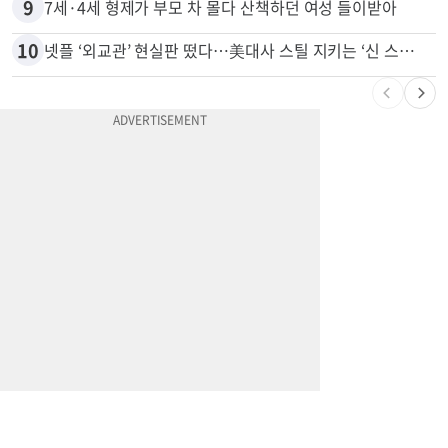
9
7세·4세 형제가 부모 차 몰다 산책하던 여성 들이받아
10
넷플 ‘외교관’ 현실판 떴다…美대사 스틸 지키는 ‘신 스틸러’