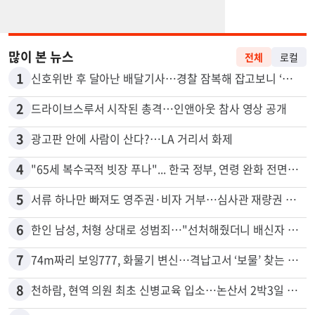
많이 본 뉴스
전체
로컬
1
신호위반 후 달아난 배달기사…경찰 잠복해 잡고보니 ‘반전’
2
드라이브스루서 시작된 총격…인앤아웃 참사 영상 공개
3
광고판 안에 사람이 산다?…LA 거리서 화제
4
"65세 복수국적 빗장 푸나"... 한국 정부, 연령 완화 전면 추진
5
서류 하나만 빠져도 영주권·비자 거부…심사관 재량권 대폭 확대
6
한인 남성, 처형 상대로 성범죄…"선처해줬더니 배신자 취급"
7
74m짜리 보잉777, 화물기 변신…격납고서 ‘보물’ 찾는 인천공항
8
천하람, 현역 의원 최초 신병교육 입소…논산서 2박3일 생활