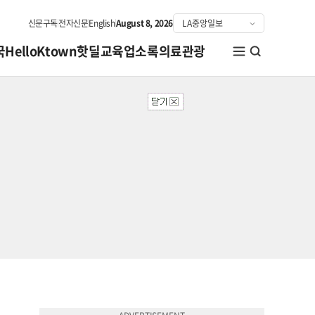
신문구독
전자신문
English
August 8, 2026
국
HelloKtown
핫딜
교육
업소록
의료관광