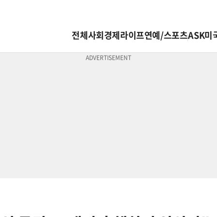
전체
사회
경제
라이프
연예/스포츠
ASK미