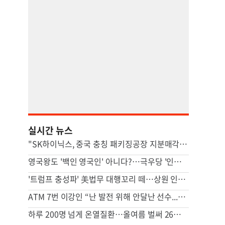
실시간 뉴스
"SK하이닉스, 중국 충칭 패키징공장 지분매각 등 검토"
영국왕도 '백인 영국인' 아니다?…극우당 '인종분류' 논란
'트럼프 충성파' 美법무 대행꼬리 떼…상원 인준 가까스로 가결
ATM 7번 이강인 “난 발전 위해 안달난 선수...120% 보여줄 것”
하루 200명 넘게 온열질환…올여름 벌써 26명 숨졌다