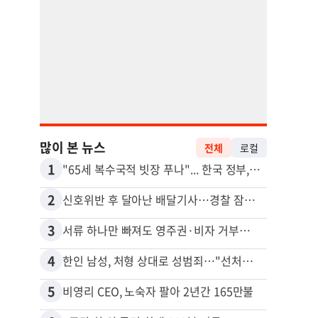
많이 본 뉴스
전체
로컬
1
11
"65세 복수국적 빗장 푸나"... 한국 정부, 연령 완화 전면 추진
김원석
2
12
신호위반 후 달아난 배달기사…경찰 잠복해 잡고보니 ‘반전’
3
13
서류 하나만 빠져도 영주권·비자 거부…심사관 재량권 대폭 확대
4
14
한인 남성, 처형 상대로 성범죄…"선처해줬더니 배신자 취급"
5
15
비영리 CEO, 노숙자 팔아 2년간 165만불