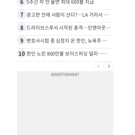
6
16
5주간 차 안 몰면 최대 600불 지급
7
17
광고판 안에 사람이 산다?…LA 거리서 화제
8
18
드라이브스루서 시작된 총격…인앤아웃 참사 영상 공개
9
19
변호사시험 중 심정지 온 한인, 뉴욕주 제소
10
20
한인 노린 860만불 보이스피싱 덜미…영사관·한국 검찰 사칭