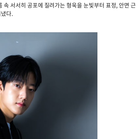
 속 서서히 공포에 질려가는 형욱을 눈빛부터 표정, 안면 근
해냈다.