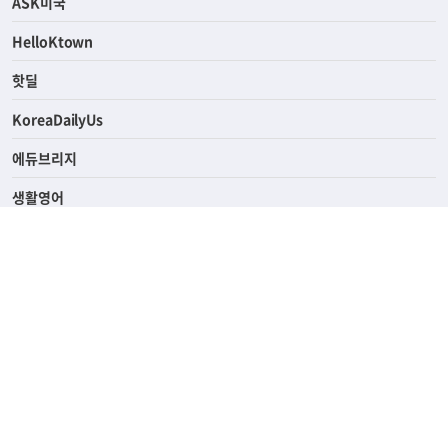
ASK미국
HelloKtown
핫딜
KoreaDailyUs
에듀브리지
생활영어
업소록
의료관광
해피빌리지
ABOUT
ADVERTISING
PRIVACY POLICY
TERMS OF SERVICE
윤리경영
고객센터
News Tips & Corrections
690 Wilshire Place Los Angeles, CA 90005
TEL. (213) 368-2500 FAX. (213) 389-6196
© Joongangilbo USA. All Rights Reserved.