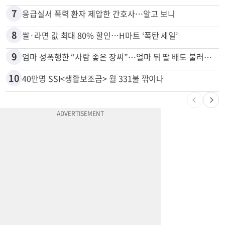
7
응급실서 폭력 환자 제압한 간호사…알고 보니
8
쌀·라면 값 최대 80% 할인…H마트 ‘폭탄 세일’
9
엄마 성폭행한 “사람 좋은 장씨”…얼마 뒤 딸 배도 불러왔다
10
40만명 SSI<생활보조금> 월 331불 깎이나