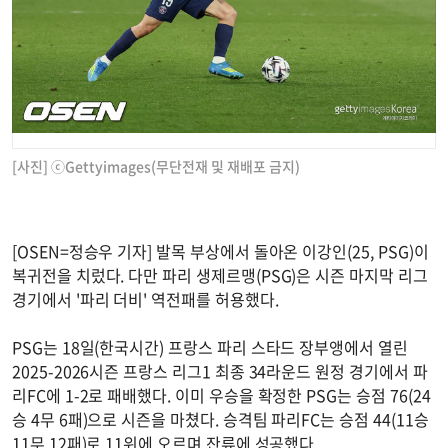
[사진] ⓒGettyimages(무단전재 및 재배포 금지)
[OSEN=정승우 기자] 발목 부상에서 돌아온 이강인(25, PSG)이
복귀전을 치렀다. 다만 파리 생제르맹(PSG)은 시즌 마지막 리그
경기에서 '파리 더비' 역전패를 허용했다.
PSG는 18일(한국시간) 프랑스 파리 스타드 장부앵에서 열린
2025-2026시즌 프랑스 리그1 최종 34라운드 원정 경기에서 파
리FC에 1-2로 패배했다. 이미 우승을 확정한 PSG는 승점 76(24
승 4무 6패)으로 시즌을 마쳤다. 승격팀 파리FC는 승점 44(11승
11무 12패)로 11위에 오르며 잔류에 성공했다.