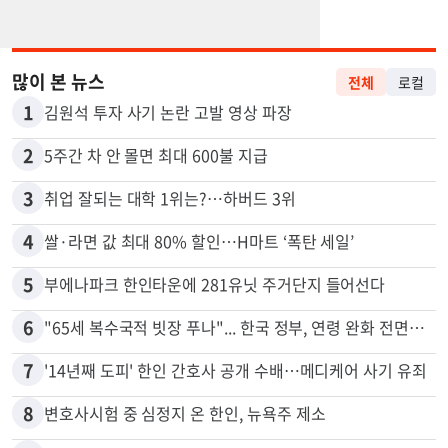
많이 본 뉴스
전체
로컬
1
김원석 투자 사기 논란 고발 영상 파장
2
5주간 차 안 몰면 최대 600불 지급
3
취업 잘되는 대학 1위는?…하버드 3위
4
쌀·라면 값 최대 80% 할인…H마트 ‘폭탄 세일’
5
부에나파크 한인타운에 281유닛 주거단지 들어선다
6
"65세 복수국적 빗장 푸나"... 한국 정부, 연령 완화 전면 추진
7
'14년째 도피' 한인 간호사 공개 수배…메디케어 사기 유죄