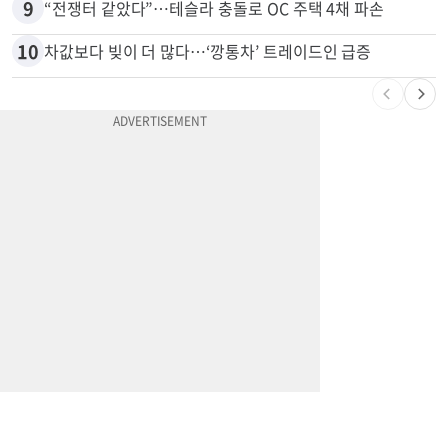
8
변호사시험 중 심정지 온 한인, 뉴욕주 제소
9
“전쟁터 같았다”…테슬라 충돌로 OC 주택 4채 파손
10
차값보다 빚이 더 많다…‘깡통차’ 트레이드인 급증