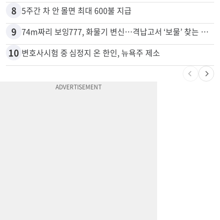
7
드라이브스루서 시작된 총격…인앤아웃 참사 영상 공개
8
5주간 차 안 몰면 최대 600불 지급
9
74m짜리 보잉777, 화물기 변신…격납고서 ‘보물’ 찾는 인천공항
10
변호사시험 중 심정지 온 한인, 뉴욕주 제소