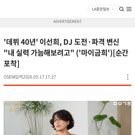
'데뷔 40년' 이선희, DJ 도전·파격 변신
"내 실력 가늠해보려고" ('마이금희')[순간
포착]
OSEN
2026.05.17 17:27