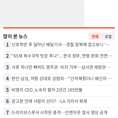
많이 본 뉴스
전체
로컬
1
신호위반 후 달아난 배달기사…경찰 잠복해 잡고보니 ‘반전’
2
"65세 복수국적 빗장 푸나"... 한국 정부, 연령 완화 전면 추진
3
서류 하나만 빠져도 영주권·비자 거부…심사관 재량권 대폭 확대
4
한인 남성, 처형 상대로 성범죄…"선처해줬더니 배신자 취급"
5
비영리 CEO, 노숙자 팔아 2년간 165만불
6
광고판 안에 사람이 산다?…LA 거리서 화제