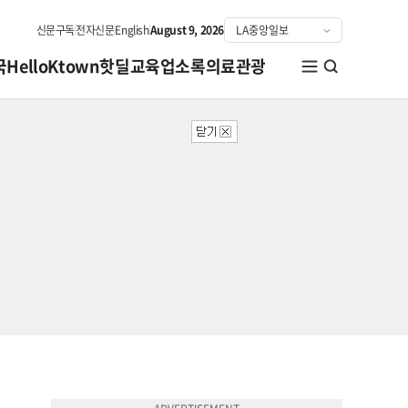
신문구독
전자신문
English
August 9, 2026
국
HelloKtown
핫딜
교육
업소록
의료관광