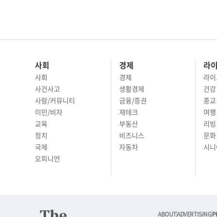
사회
경제
라
사회
경제
라이
사건사고
생활경제
건강
사람/커뮤니티
금융/증권
종교
이민/비자
재테크
여행 
교육
부동산
리빙
정치
비즈니스
문화 
국제
자동차
시니
오피니언
ABOUT
ADVERTISING
P