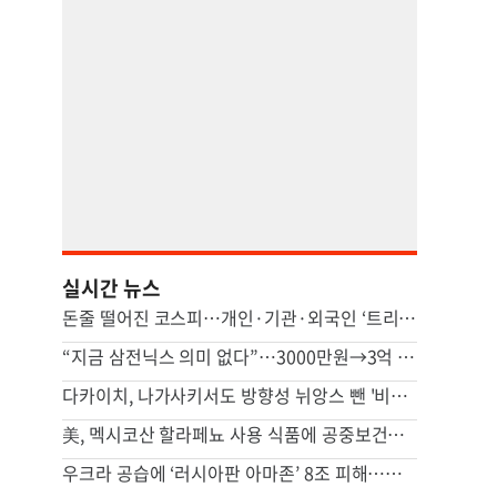
실시간 뉴스
돈줄 떨어진 코스피…개인·기관·외국인 ‘트리플 자금’ 모두 줄었다
“지금 삼전닉스 의미 없다”…3000만원→3억 된다는 이 종목
다카이치, 나가사키서도 방향성 뉘앙스 뺀 '비핵3원칙' 표현유지(종합)
美, 멕시코산 할라페뇨 사용 식품에 공중보건경보
우크라 공습에 ‘러시아판 아마존’ 8조 피해…고려인 여성 CEO 위기