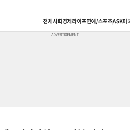
전체
사회
경제
라이프
연예/스포츠
ASK미