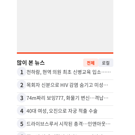
많이 본 뉴스
전체
로컬
1
11
천하람, 현역 의원 최초 신병교육 입소…논산서 2박3일 생활
2
12
목회자 신분으로 HIV 감염 숨기고 미성년자와 성관계
3
13
74m짜리 보잉777, 화물기 변신…격납고서 ‘보물’ 찾는 인천공항
포드 
4
14
40대 여성, 오진으로 자궁 적출 수술
5
15
드라이브스루서 시작된 총격…인앤아웃 참사 영상 공개