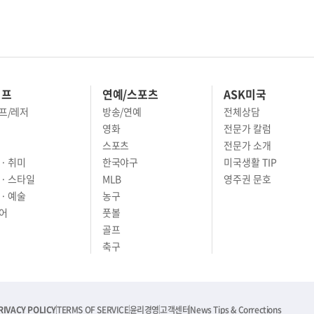
이프
연예/스포츠
ASK미국
프/레저
방송/연예
전체상담
영화
전문가 칼럼
스포츠
전문가 소개
· 취미
한국야구
미국생활 TIP
 · 스타일
MLB
영주권 문호
· 예술
농구
어
풋볼
골프
축구
RIVACY POLICY
TERMS OF SERVICE
윤리경영
고객센터
News Tips & Corrections