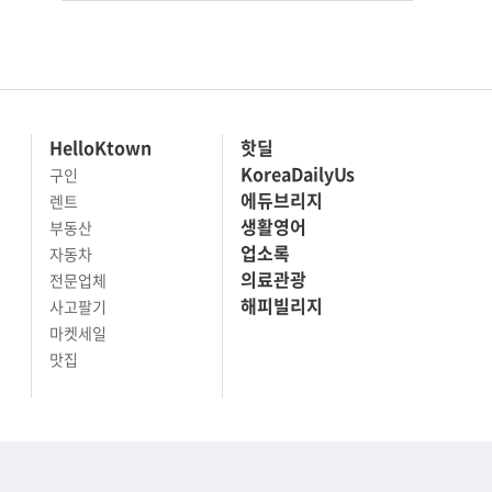
HelloKtown
핫딜
KoreaDailyUs
구인
에듀브리지
렌트
생활영어
부동산
업소록
자동차
의료관광
전문업체
해피빌리지
사고팔기
마켓세일
맛집