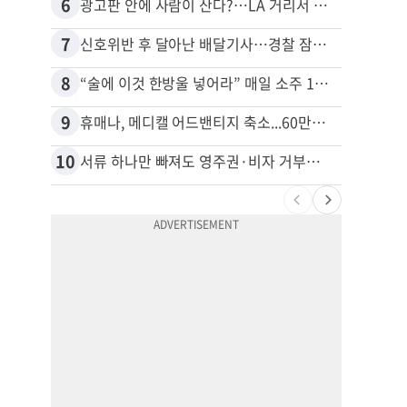
6
16
광고판 안에 사람이 산다?…LA 거리서 화제
7
17
신호위반 후 달아난 배달기사…경찰 잠복해 잡고보니 ‘반전’
8
18
“술에 이것 한방울 넣어라” 매일 소주 1병 까는 91세의 철칙
9
19
휴매나, 메디캘 어드밴티지 축소...60만명 플랜 상실 위기
10
20
서류 하나만 빠져도 영주권·비자 거부…심사관 재량권 대폭 확대
비영리