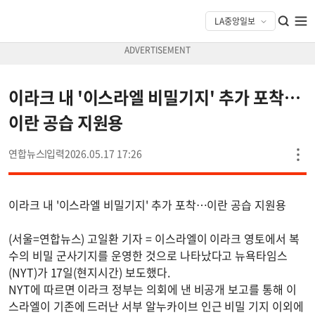
이라크 내 '이스라엘 비밀기지' 추가 포착…
이란 공습 지원용
연합뉴스
2026.05.17 17:26
이라크 내 '이스라엘 비밀기지' 추가 포착…이란 공습 지원용
(서울=연합뉴스) 고일환 기자 = 이스라엘이 이라크 영토에서 복
수의 비밀 군사기지를 운영한 것으로 나타났다고 뉴욕타임스
(NYT)가 17일(현지시간) 보도했다.
NYT에 따르면 이라크 정부는 의회에 낸 비공개 보고를 통해 이
스라엘이 기존에 드러난 서부 알누카이브 인근 비밀 기지 이외에