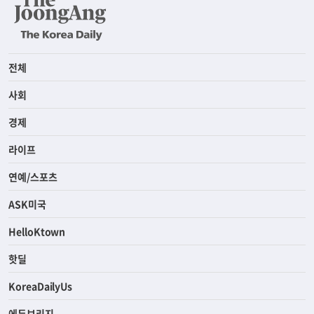
전체
사회
경제
라이프
연예/스포츠
ASK미국
HelloKtown
핫딜
KoreaDailyUs
에듀브리지