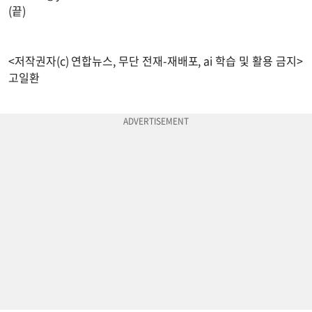
(끝)
<저작권자(c) 연합뉴스, 무단 전재-재배포, ai 학습 및 활용 금지>
고일환