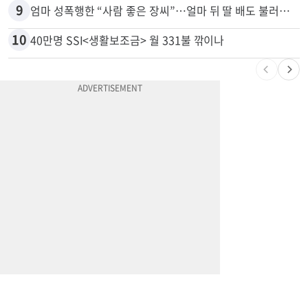
8
쌀·라면 값 최대 80% 할인…H마트 ‘폭탄 세일’
9
엄마 성폭행한 “사람 좋은 장씨”…얼마 뒤 딸 배도 불러왔다
10
40만명 SSI<생활보조금> 월 331불 깎이나