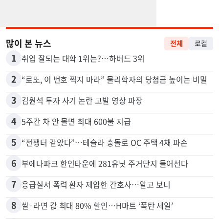
많이 본 뉴스
전체
로컬
1
취업 잘되는 대학 1위는?…하버드 3위
2
“로또, 이 번호 찍지 마라” 물리학자의 당첨금 높이는 비밀
3
김원석 투자 사기 논란 고발 영상 파장
4
5주간 차 안 몰면 최대 600불 지급
5
“전쟁터 같았다”…테슬라 충돌로 OC 주택 4채 파손
6
부에나파크 한인타운에 281유닛 주거단지 들어선다
7
응급실서 폭력 환자 제압한 간호사…알고 보니