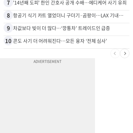
7
'14년째 도피' 한인 간호사 공개 수배…메디케어 사기 유죄
8
항공기 식기 카트 열었더니 구더기·곰팡이…LAX 기내식 업체 논란
9
차값보다 빚이 더 많다…‘깡통차’ 트레이드인 급증
10
콘도 사기 더 어려워진다…모든 융자 ‘전체 심사’