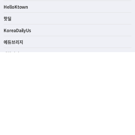
HelloKtown
핫딜
KoreaDailyUs
에듀브리지
생활영어
업소록
의료관광
해피빌리지
ABOUT
ADVERTISING
PRIVACY POLICY
TERMS OF SERVICE
윤리경영
고객센터
News Tips & Corrections
690 Wilshire Place Los Angeles, CA 90005
TEL. (213) 368-2500 FAX. (213) 389-6196
© Joongangilbo USA. All Rights Reserved.