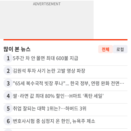
많이 본 뉴스
전체
로컬
1
5주간 차 안 몰면 최대 600불 지급
2
김원석 투자 사기 논란 고발 영상 파장
3
"65세 복수국적 빗장 푸나"... 한국 정부, 연령 완화 전면 추진
4
쌀·라면 값 최대 80% 할인…H마트 ‘폭탄 세일’
5
취업 잘되는 대학 1위는?…하버드 3위
6
변호사시험 중 심정지 온 한인, 뉴욕주 제소