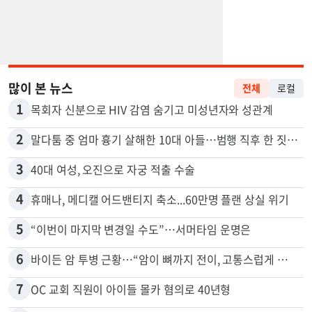
많이 본 뉴스
전체
로컬
1
목회자 신분으로 HIV 감염 숨기고 미성년자와 성관계
2
말다툼 중 엄마 흉기 살해한 10대 아들…범행 직후 한 짓 충격
3
40대 여성, 오진으로 자궁 적출 수술
4
휴매나, 메디캘 어드밴티지 축소...60만명 플랜 상실 위기
5
“이번이 마지막 변경일 수도”…서머타임 운명은
6
바이든 암 투병 근황…“암이 뼈까지 전이, 고통스럽게 투병 중”
7
OC 교회 직원이 아이들 몰카 혐의로 40년형