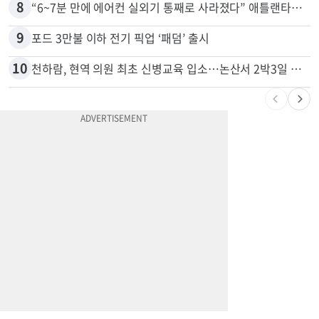
8
“6~7분 만에 에어컨 실외기 통째로 사라졌다” 애틀랜타서 실외기 도난 급증
9
포드 3만불 이하 전기 픽업 ‘패덤’ 출시
10
천하람, 현역 의원 최초 신병교육 입소…논산서 2박3일 생활