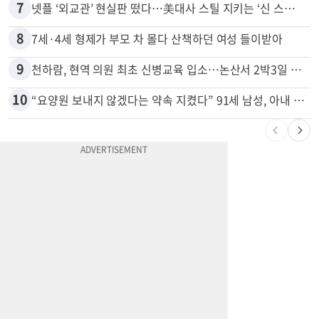
6
74m짜리 보잉777, 화물기 변신…격납고서 ‘보물’ 찾는 인천공항
7
넷플 ‘외교관’ 현실판 떴다…美대사 스틸 지키는 ‘신 스틸러’
8
7세·4세 형제가 부모 차 몰다 산책하던 여성 들이받아
9
천하람, 현역 의원 최초 신병교육 입소…논산서 2박3일 생활
10
“요양원 보내지 않겠다는 약속 지켰다” 91세 남성, 아내 살해 혐의