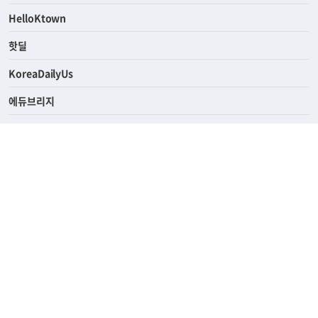
ASK미국
HelloKtown
핫딜
KoreaDailyUs
에듀브리지
생활영어
업소록
의료관광
해피빌리지
ABOUT
ADVERTISING
PRIVACY POLICY
TERMS OF SERVICE
윤리경영
고객센터
News Tips & Corrections
690 Wilshire Place Los Angeles, CA 90005