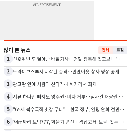
많이 본 뉴스
전체
로컬
1
신호위반 후 달아난 배달기사…경찰 잠복해 잡고보니 ‘반전’
2
드라이브스루서 시작된 총격…인앤아웃 참사 영상 공개
3
광고판 안에 사람이 산다?…LA 거리서 화제
4
서류 하나만 빠져도 영주권·비자 거부…심사관 재량권 대폭 확대
5
"65세 복수국적 빗장 푸나"... 한국 정부, 연령 완화 전면 추진