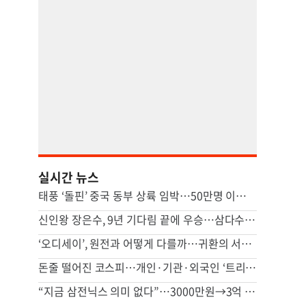
실시간 뉴스
태풍 ‘돌핀’ 중국 동부 상륙 임박…50만명 이상 대피
신인왕 장은수, 9년 기다림 끝에 우승…삼다수 마스터스 정상
‘오디세이’, 원전과 어떻게 다를까…귀환의 서사 對 성찰의 서사
돈줄 떨어진 코스피…개인·기관·외국인 ‘트리플 자금’ 모두 줄었다
“지금 삼전닉스 의미 없다”…3000만원→3억 된다는 이 종목