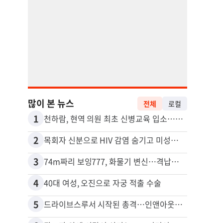
많이 본 뉴스
전체
로컬
1
11
천하람, 현역 의원 최초 신병교육 입소…논산서 2박3일 생활
2
12
목회자 신분으로 HIV 감염 숨기고 미성년자와 성관계
3
13
74m짜리 보잉777, 화물기 변신…격납고서 ‘보물’ 찾는 인천공항
포드 
4
14
40대 여성, 오진으로 자궁 적출 수술
5
15
드라이브스루서 시작된 총격…인앤아웃 참사 영상 공개