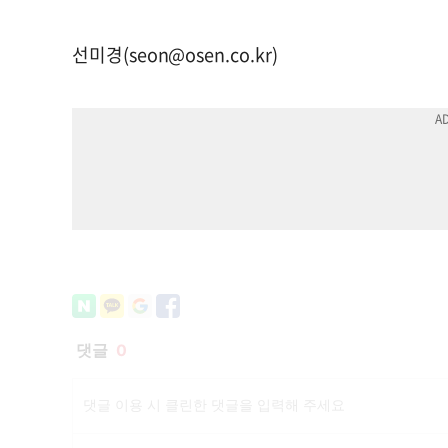
선미경(
seon@osen.co.kr
)