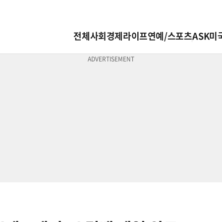
전체
사회
경제
라이프
연예/스포츠
ASK미