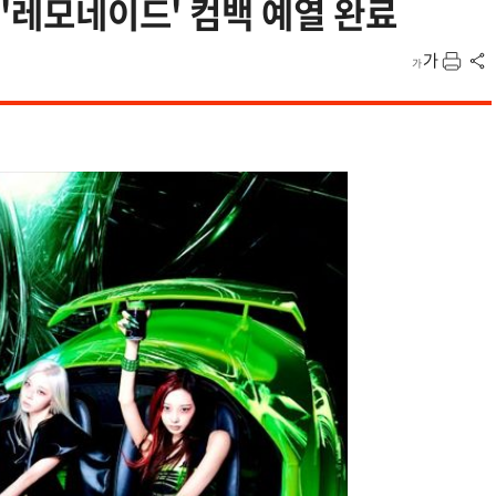
.'레모네이드' 컴백 예열 완료