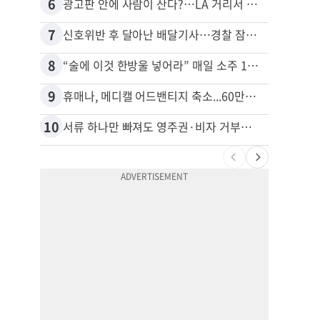
6
16
광고판 안에 사람이 산다?…LA 거리서 화제
7
17
신호위반 후 달아난 배달기사…경찰 잠복해 잡고보니 ‘반전’
8
18
“술에 이것 한방울 넣어라” 매일 소주 1병 까는 91세의 철칙
9
19
휴매나, 메디캘 어드밴티지 축소...60만명 플랜 상실 위기
10
20
서류 하나만 빠져도 영주권·비자 거부…심사관 재량권 대폭 확대
비영리