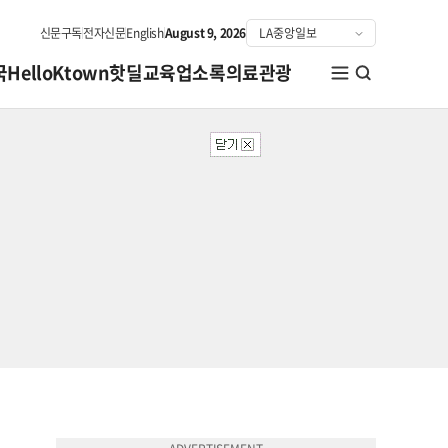
신문구독
전자신문
English
August 9, 2026
국
HelloKtown
핫딜
교육
업소록
의료관광