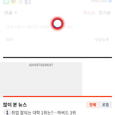
많이 본 뉴스
전체
로컬
1
취업 잘되는 대학 1위는?…하버드 3위