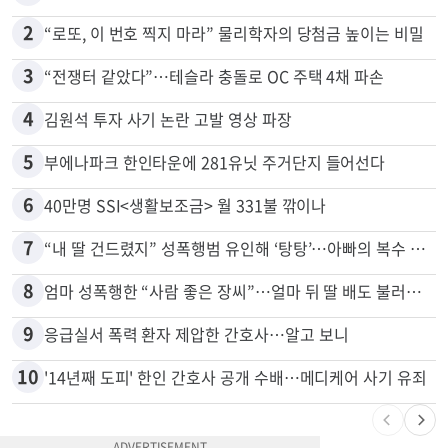
2
“로또, 이 번호 찍지 마라” 물리학자의 당첨금 높이는 비밀
3
“전쟁터 같았다”…테슬라 충돌로 OC 주택 4채 파손
4
김원석 투자 사기 논란 고발 영상 파장
5
부에나파크 한인타운에 281유닛 주거단지 들어선다
6
40만명 SSI<생활보조금> 월 331불 깎이나
7
“내 딸 건드렸지” 성폭행범 유인해 ‘탕탕’…아빠의 복수 결말
8
엄마 성폭행한 “사람 좋은 장씨”…얼마 뒤 딸 배도 불러왔다
9
응급실서 폭력 환자 제압한 간호사…알고 보니
10
'14년째 도피' 한인 간호사 공개 수배…메디케어 사기 유죄