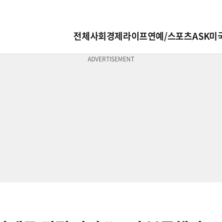
전체
사회
경제
라이프
연예/스포츠
ASK미