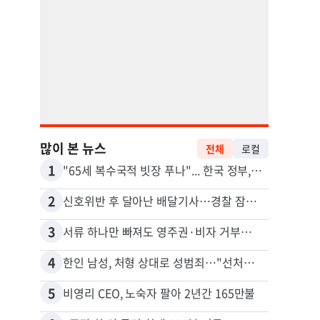
많이 본 뉴스
전체
로컬
1
11
"65세 복수국적 빗장 푸나"... 한국 정부, 연령 완화 전면 추진
김원석
2
12
신호위반 후 달아난 배달기사…경찰 잠복해 잡고보니 ‘반전’
3
13
서류 하나만 빠져도 영주권·비자 거부…심사관 재량권 대폭 확대
4
14
한인 남성, 처형 상대로 성범죄…"선처해줬더니 배신자 취급"
5
15
비영리 CEO, 노숙자 팔아 2년간 165만불