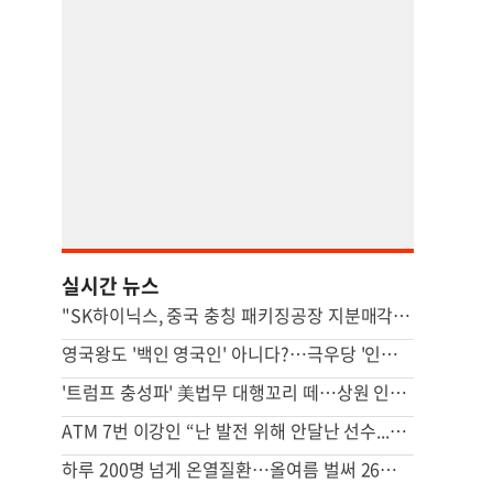
실시간 뉴스
"SK하이닉스, 중국 충칭 패키징공장 지분매각 등 검토"
영국왕도 '백인 영국인' 아니다?…극우당 '인종분류' 논란
'트럼프 충성파' 美법무 대행꼬리 떼…상원 인준 가까스로 가결
ATM 7번 이강인 “난 발전 위해 안달난 선수...120% 보여줄 것”
하루 200명 넘게 온열질환…올여름 벌써 26명 숨졌다