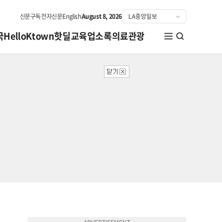
신문구독
전자신문
English
August 8, 2026
국
HelloKtown
핫딜
교육
업소록
의료관광